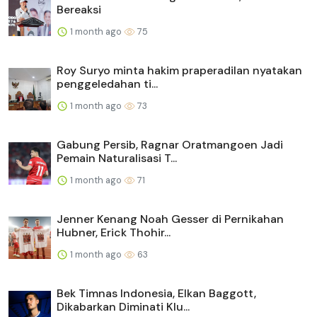
Bereaksi
1 month ago
75
Roy Suryo minta hakim praperadilan nyatakan
penggeledahan ti...
1 month ago
73
Gabung Persib, Ragnar Oratmangoen Jadi
Pemain Naturalisasi T...
1 month ago
71
Jenner Kenang Noah Gesser di Pernikahan
Hubner, Erick Thohir...
1 month ago
63
Bek Timnas Indonesia, Elkan Baggott,
Dikabarkan Diminati Klu...