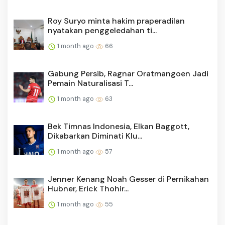
Roy Suryo minta hakim praperadilan
nyatakan penggeledahan ti...
1 month ago
66
Gabung Persib, Ragnar Oratmangoen Jadi
Pemain Naturalisasi T...
1 month ago
63
Bek Timnas Indonesia, Elkan Baggott,
Dikabarkan Diminati Klu...
1 month ago
57
Jenner Kenang Noah Gesser di Pernikahan
Hubner, Erick Thohir...
1 month ago
55