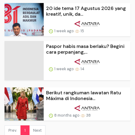
20 ide tema 17 Agustus 2026 yang
kreatif, unik, da...
1 week ago
15
Paspor habis masa berlaku? Begini
cara perpanjang,...
1 week ago
14
Berikut rangkuman lawatan Ratu
Máxima di Indonesia...
8 months ago
38
Prev.
1
Next