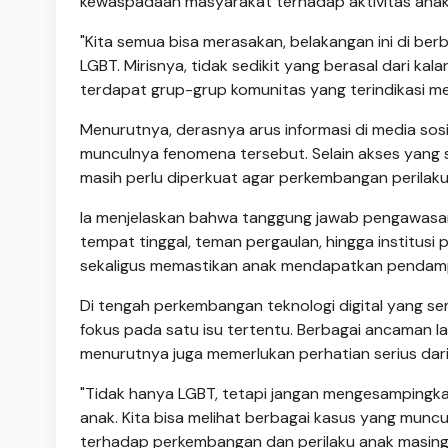
kewaspadaan masyarakat terhadap aktivitas anak
"Kita semua bisa merasakan, belakangan ini di be
LGBT. Mirisnya, tidak sedikit yang berasal dari ka
terdapat grup-grup komunitas yang terindikasi 
Menurutnya, derasnya arus informasi di media sos
munculnya fenomena tersebut. Selain akses yang s
masih perlu diperkuat agar perkembangan perilaku
Ia menjelaskan bahwa tanggung jawab pengawasan 
tempat tinggal, teman pergaulan, hingga institusi
sekaligus memastikan anak mendapatkan pendampi
Di tengah perkembangan teknologi digital yang se
fokus pada satu isu tertentu. Berbagai ancaman l
menurutnya juga memerlukan perhatian serius dari 
"Tidak hanya LGBT, tetapi jangan mengesampingk
anak. Kita bisa melihat berbagai kasus yang muncul 
terhadap perkembangan dan perilaku anak masing