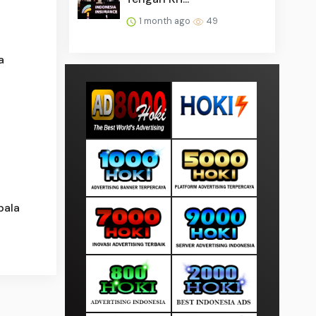
1 month ago
49
a
pala