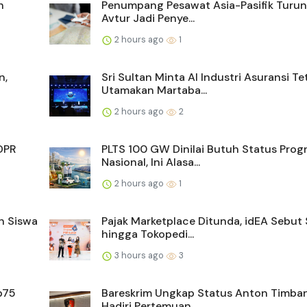
h
Penumpang Pesawat Asia-Pasifik Turun
Avtur Jadi Penye...
2 hours ago
1
n,
Sri Sultan Minta AI Industri Asuransi Te
Utamakan Martaba...
2 hours ago
2
DPR
PLTS 100 GW Dinilai Butuh Status Prog
Nasional, Ini Alasa...
2 hours ago
1
n Siswa
Pajak Marketplace Ditunda, idEA Sebut
hingga Tokopedi...
3 hours ago
3
p75
Bareskrim Ungkap Status Anton Timban
Hadiri Pertemuan ...