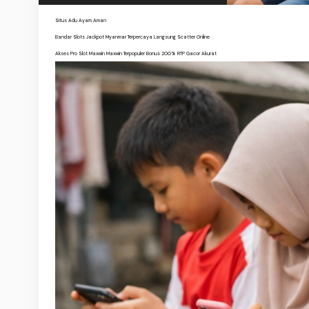
Situs Adu Ayam Aman
Bandar Slots Jackpot Myanmar Terpercaya Langsung Scatter Online
Akses Pro Slot Maxwin Maxwin Terpopuler Bonus 200% RTP Gacor Akurat