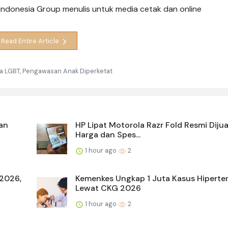
is Indonesia Group menulis untuk media cetak dan online
Read Entire Article
 LGBT, Pengawasan Anak Diperketat
dan
HP Lipat Motorola Razr Fold Resmi Dijual
Harga dan Spes...
1 hour ago
2
 2026,
Kemenkes Ungkap 1 Juta Kasus Hiperten
Lewat CKG 2026
1 hour ago
2