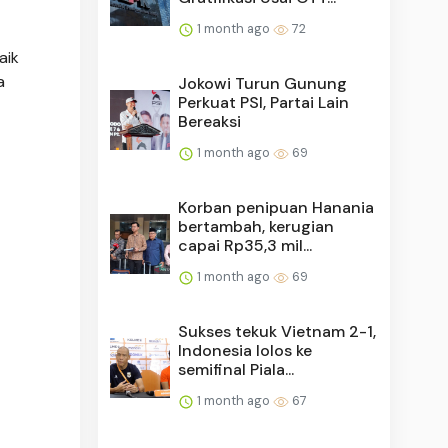
1 month ago
72
aik
a
Jokowi Turun Gunung
Perkuat PSI, Partai Lain
Bereaksi
1 month ago
69
Korban penipuan Hanania
bertambah, kerugian
capai Rp35,3 mil...
1 month ago
69
Sukses tekuk Vietnam 2-1,
Indonesia lolos ke
semifinal Piala...
1 month ago
67