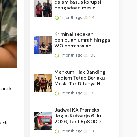
dalam kasus korupsi
pengadaan mesin ...
1 month ago
114
Kriminal sepekan,
penipuan umrah hingga
WO bermasalah
1 month ago
108
Menkum: Hak Banding
Nadiem Tetap Berlaku
Meski Tak Ditanya H...
u anak
1 month ago
106
Jadwal KA Prameks
Jogja-Kutoarjo 6 Juli
2026, Tarif Rp8.000
 di
1 month ago
93