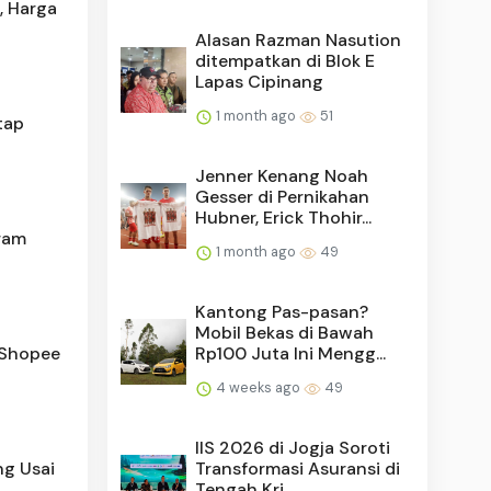
, Harga
Alasan Razman Nasution
ditempatkan di Blok E
Lapas Cipinang
1 month ago
51
tap
Jenner Kenang Noah
Gesser di Pernikahan
Hubner, Erick Thohir...
ram
1 month ago
49
Kantong Pas-pasan?
Mobil Bekas di Bawah
Rp100 Juta Ini Mengg...
 Shopee
4 weeks ago
49
IIS 2026 di Jogja Soroti
Transformasi Asuransi di
g Usai
Tengah Kri...