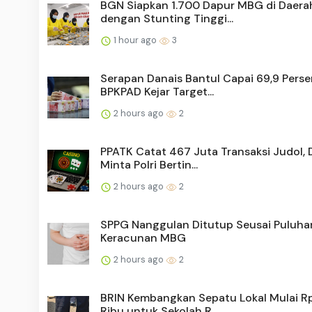
BGN Siapkan 1.700 Dapur MBG di Daera
dengan Stunting Tinggi...
1 hour ago
3
Serapan Danais Bantul Capai 69,9 Perse
BPKPAD Kejar Target...
2 hours ago
2
PPATK Catat 467 Juta Transaksi Judol, 
Minta Polri Bertin...
2 hours ago
2
SPPG Nanggulan Ditutup Seusai Puluha
Keracunan MBG
2 hours ago
2
BRIN Kembangkan Sepatu Lokal Mulai R
Ribu untuk Sekolah R...