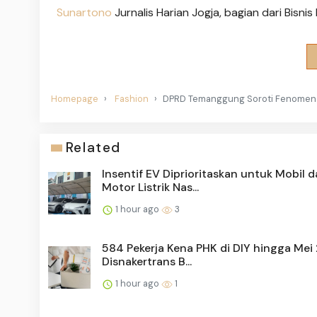
Sunartono
Jurnalis Harian Jogja, bagian dari Bisn
Homepage
Fashion
DPRD Temanggung Soroti Fenomena
Related
Insentif EV Diprioritaskan untuk Mobil 
Motor Listrik Nas...
1 hour ago
3
584 Pekerja Kena PHK di DIY hingga Mei
Disnakertrans B...
1 hour ago
1