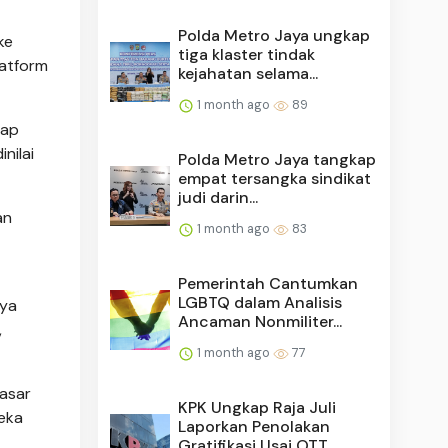
Polda Metro Jaya ungkap
ke
tiga klaster tindak
latform
kejahatan selama...
1 month ago
89
dap
nilai
Polda Metro Jaya tangkap
empat tersangka sindikat
judi darin...
an
1 month ago
83
Pemerintah Cantumkan
LGBTQ dalam Analisis
nya
Ancaman Nonmiliter...
,
1 month ago
77
asar
KPK Ungkap Raja Juli
peka
Laporkan Penolakan
Gratifikasi Usai OTT...