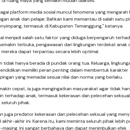
 di ruang maya yang semakin mudah diakses.
rbagai platform media sosial muncul fenomena yang mengarah 
langan anak dan pelajar. Bahkan kami memantau di salah satu p
menyimpang, termasuk di Kabupaten Temanggung," katanya.
ial menjadi salah satu faktor yang diduga berpengaruh terha
emakin terbuka, pengawasan dari lingkungan terdekat anak di
 mereka dapat terpantau secara lebih optimal.
tidak hanya berada di pundak orang tua. Keluarga, lingkung
 pendidikan memiliki peran penting dalam membentuk karakter
ngan yang memadai sesuai nilai dan norma yang berlaku.
makin cepat, ia juga mengingatkan masyarakat agar tidak ha
ain terhadap anak, termasuk kekerasan dan pelecehan seksual
seluruh pihak.
an juga predator kekerasan dan pelecehan seksual yang meny
akhir-akhir ini. Karena itu, kami meminta seluruh pihak lebih 
-masing. Ini sangat berbahaya dan dapat menimbulkan efek