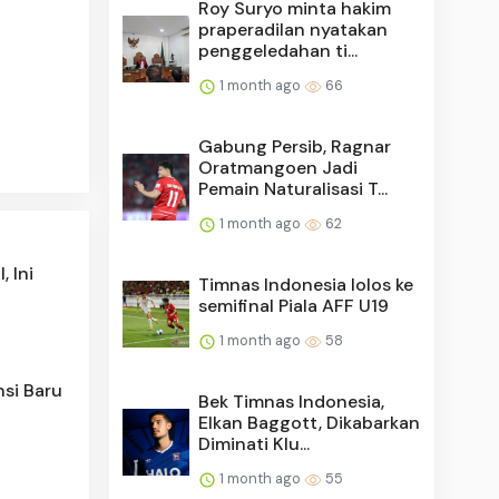
Roy Suryo minta hakim
praperadilan nyatakan
penggeledahan ti...
1 month ago
66
Gabung Persib, Ragnar
Oratmangoen Jadi
Pemain Naturalisasi T...
1 month ago
62
, Ini
Timnas Indonesia lolos ke
semifinal Piala AFF U19
1 month ago
58
si Baru
Bek Timnas Indonesia,
Elkan Baggott, Dikabarkan
Diminati Klu...
1 month ago
55