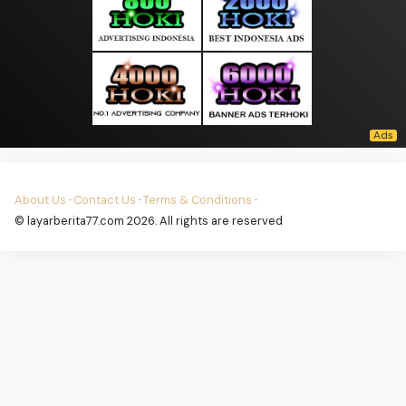
About Us
·
Contact Us
·
Terms & Conditions
·
© layarberita77.com 2026. All rights are reserved
Ekonomi |
Politic |
Hukum |
Kriminal |
Literatur |
SepakBola |
Bulu Tangkis |
Fashion |