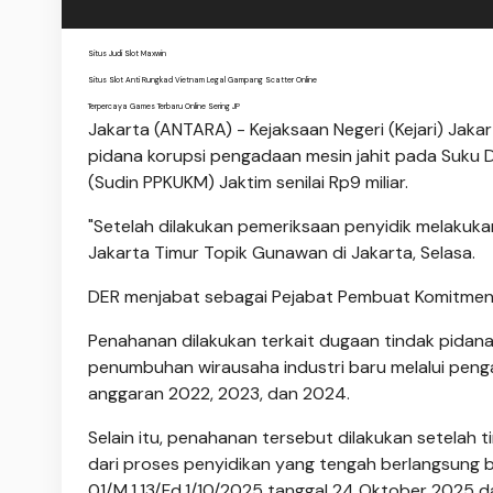
Situs Judi Slot Maxwin
Situs Slot Anti Rungkad Vietnam Legal Gampang Scatter Online
Terpercaya Games Terbaru Online Sering JP
Jakarta (ANTARA) - Kejaksaan Negeri (Kejari) Jaka
pidana korupsi pengadaan mesin jahit pada Suku D
(Sudin PPKUKM) Jaktim senilai Rp9 miliar.
"Setelah dilakukan pemeriksaan penyidik melakuk
Jakarta Timur Topik Gunawan di Jakarta, Selasa.
DER menjabat sebagai Pejabat Pembuat Komitmen 
Penahanan dilakukan terkait dugaan tindak pidana
penumbuhan wirausaha industri baru melalui peng
anggaran 2022, 2023, dan 2024.
Selain itu, penahanan tersebut dilakukan setelah 
dari proses penyidikan yang tengah berlangsung 
01/M.1.13/Fd.1/10/2025 tanggal 24 Oktober 2025 d