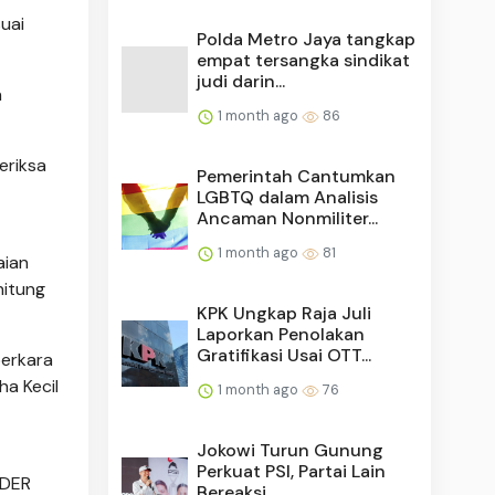
uai
Polda Metro Jaya tangkap
empat tersangka sindikat
judi darin...
n
1 month ago
86
eriksa
Pemerintah Cantumkan
LGBTQ dalam Analisis
Ancaman Nonmiliter...
1 month ago
81
aian
hitung
KPK Ungkap Raja Juli
Laporkan Penolakan
Gratifikasi Usai OTT...
perkara
ha Kecil
1 month ago
76
Jokowi Turun Gunung
Perkuat PSI, Partai Lain
 DER
Bereaksi