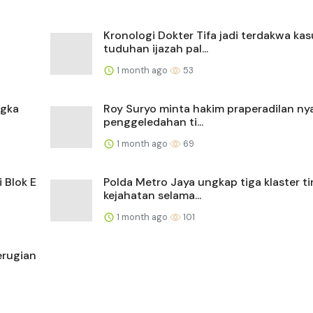
Kronologi Dokter Tifa jadi terdakwa kas
tuduhan ijazah pal...
1 month ago
53
ngka
Roy Suryo minta hakim praperadilan ny
penggeledahan ti...
1 month ago
69
 Blok E
Polda Metro Jaya ungkap tiga klaster t
kejahatan selama...
1 month ago
101
erugian