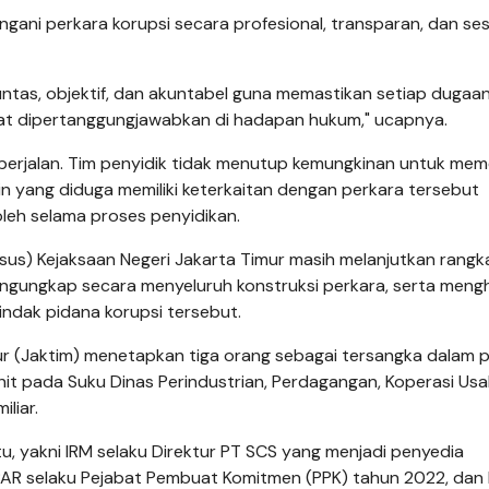
gani perkara korupsi secara profesional, transparan, dan ses
ntas, objektif, dan akuntabel guna memastikan setiap dugaa
t dipertanggungjawabkan di hadapan hukum," ucapnya.
s berjalan. Tim penyidik tidak menutup kemungkinan untuk mem
n yang diduga memiliki keterkaitan dengan perkara tersebut
leh selama proses penyidikan.
idsus) Kejaksaan Negeri Jakarta Timur masih melanjutkan rangk
ngungkap secara menyeluruh konstruksi perkara, serta meng
indak pidana korupsi tersebut.
mur (Jaktim) menetapkan tiga orang sebagai tersangka dalam 
it pada Suku Dinas Perindustrian, Perdagangan, Koperasi Usa
liar.
u, yakni IRM selaku Direktur PT SCS yang menjadi penyedia
PAR selaku Pejabat Pembuat Komitmen (PPK) tahun 2022, dan