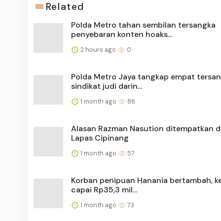
Related
Polda Metro tahan sembilan tersangka
penyebaran konten hoaks...
2 hours ago
0
Polda Metro Jaya tangkap empat tersa
sindikat judi darin...
1 month ago
86
Alasan Razman Nasution ditempatkan di
Lapas Cipinang
1 month ago
57
Korban penipuan Hanania bertambah, k
capai Rp35,3 mil...
1 month ago
73