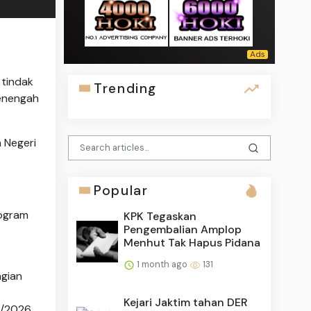
 tindak
Trending
Menengah
 Negeri
Popular
rogram
KPK Tegaskan
Pengembalian Amplop
Menhut Tak Hapus Pidana
1 month ago
131
agian
Kejari Jaktim tahan DER
2/2026