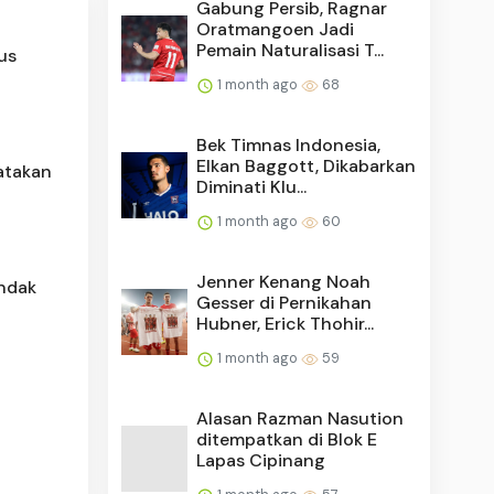
Gabung Persib, Ragnar
Oratmangoen Jadi
Pemain Naturalisasi T...
us
1 month ago
68
Bek Timnas Indonesia,
Elkan Baggott, Dikabarkan
atakan
Diminati Klu...
1 month ago
60
Jenner Kenang Noah
indak
Gesser di Pernikahan
Hubner, Erick Thohir...
1 month ago
59
Alasan Razman Nasution
ditempatkan di Blok E
Lapas Cipinang