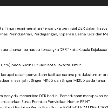
rta Timur resmi menahan tersangka berinisial DER dalam kasus
inas Perindustrian, Perdagangan, Koperasi Usaha Kecil dan 
an penahanan terhadap tersangka DER," kata Kepala Kejaksaan
(PPK) pada Sudin PPKUKM Kota Jakarta Timur.
 korupsi dalam penyediaan fasilitas sarana produksi untuk p
adaan mesin jahit Singer M1155 dan Singer M1255 pada tahun
tim penyidik memeriksa DER hari ini. Pemeriksaan merupakan b
berdasarkan Surat Perintah Penyidikan Nomor PRINT-
an Surat Perintah Penyidikan Nomor PRINT-01.A/M.1.13/Fd.2/0