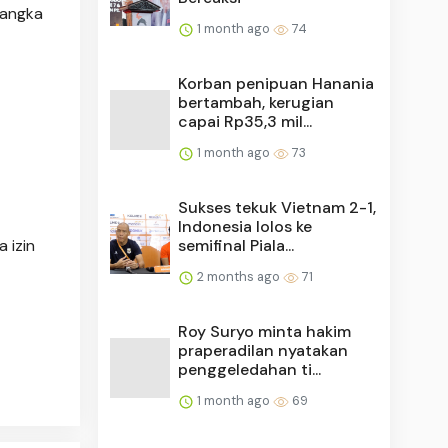
sangka
1 month ago
74
Korban penipuan Hanania
bertambah, kerugian
capai Rp35,3 mil...
1 month ago
73
Sukses tekuk Vietnam 2-1,
Indonesia lolos ke
semifinal Piala...
 izin
2 months ago
71
Roy Suryo minta hakim
praperadilan nyatakan
penggeledahan ti...
1 month ago
69