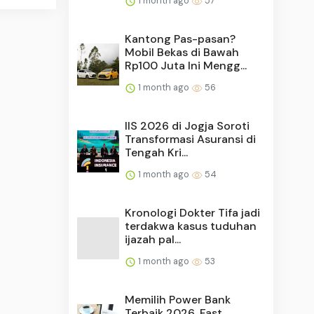
1 month ago
57
Kantong Pas-pasan?
Mobil Bekas di Bawah
Rp100 Juta Ini Mengg...
1 month ago
56
IIS 2026 di Jogja Soroti
Transformasi Asuransi di
Tengah Kri...
1 month ago
54
Kronologi Dokter Tifa jadi
terdakwa kasus tuduhan
ijazah pal...
1 month ago
53
Memilih Power Bank
Terbaik 2026, Fast