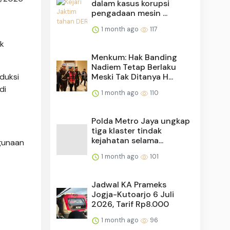
dalam kasus korupsi
pengadaan mesin ...
1 month ago
117
ok
Menkum: Hak Banding
Nadiem Tetap Berlaku
Meski Tak Ditanya H...
duksi
di
1 month ago
110
Polda Metro Jaya ungkap
tiga klaster tindak
kejahatan selama...
gunaan
1 month ago
101
Jadwal KA Prameks
Jogja-Kutoarjo 6 Juli
2026, Tarif Rp8.000
1 month ago
96