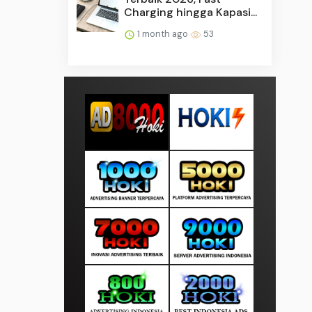
Charging hingga Kapasi...
1 month ago
53