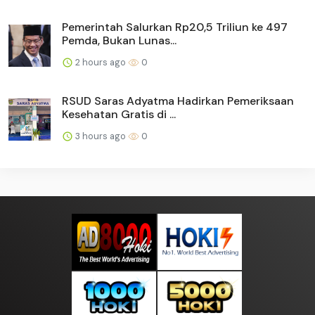
Pemerintah Salurkan Rp20,5 Triliun ke 497
Pemda, Bukan Lunas...
2 hours ago
0
RSUD Saras Adyatma Hadirkan Pemeriksaan
Kesehatan Gratis di ...
3 hours ago
0