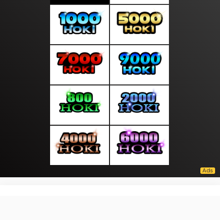
About Us
·
Contact Us
·
Terms & Conditions
·
© layarberita77.com 2026. All rights are reserved