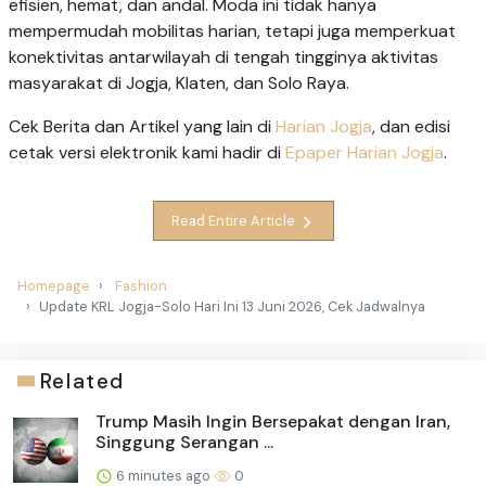
efisien, hemat, dan andal. Moda ini tidak hanya
mempermudah mobilitas harian, tetapi juga memperkuat
konektivitas antarwilayah di tengah tingginya aktivitas
masyarakat di Jogja, Klaten, dan Solo Raya.
Cek Berita dan Artikel yang lain di
Harian Jogja
, dan edisi
cetak versi elektronik kami hadir di
Epaper Harian Jogja
.
Read Entire Article
Homepage
Fashion
Update KRL Jogja-Solo Hari Ini 13 Juni 2026, Cek Jadwalnya
Related
Trump Masih Ingin Bersepakat dengan Iran,
Singgung Serangan ...
6 minutes ago
0