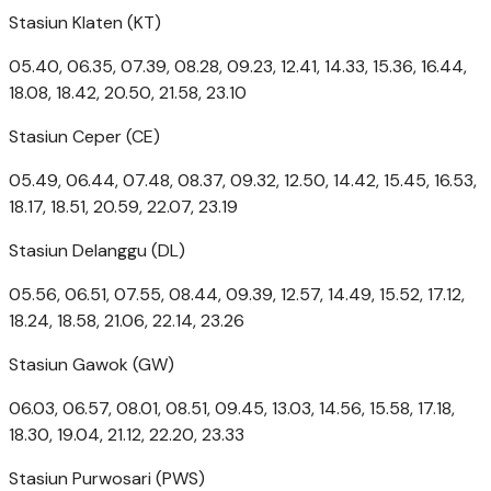
Stasiun Klaten (KT)
05.40, 06.35, 07.39, 08.28, 09.23, 12.41, 14.33, 15.36, 16.44,
18.08, 18.42, 20.50, 21.58, 23.10
Stasiun Ceper (CE)
05.49, 06.44, 07.48, 08.37, 09.32, 12.50, 14.42, 15.45, 16.53,
18.17, 18.51, 20.59, 22.07, 23.19
Stasiun Delanggu (DL)
05.56, 06.51, 07.55, 08.44, 09.39, 12.57, 14.49, 15.52, 17.12,
18.24, 18.58, 21.06, 22.14, 23.26
Stasiun Gawok (GW)
06.03, 06.57, 08.01, 08.51, 09.45, 13.03, 14.56, 15.58, 17.18,
18.30, 19.04, 21.12, 22.20, 23.33
Stasiun Purwosari (PWS)