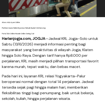
Akses Adu Ayam Online
Platform Game Terkini Myanmar Terbaik Mudah Wd Nonstop
Portal Slot Online Maxwin Online Sering Cair
Harianjogja.com, JOGJA
—Jadwal KRL Jogja–Solo untuk
Sabtu (13/6/2026) menjadi informasi penting bagi
masyarakat yang beraktivitas di wilayah Jogja, Klaten
hingga Solo Raya. Dengan tarif hanya Rp8.000 per
perjalanan, KRL masih menjadi pilihan transportasi favorit
karena murah, tepat waktu, dan bebas macet.
Pada hari ini, layanan KRL relasi Yogyakarta–Palur
beroperasi normal dengan total 14 perjalanan. Jadwal
tersedia sejak pagi hingga malam hari, memberikan
fleksibilitas tinggi bagi penumpang, baik untuk bekerja,
sekolah, kuliah, hingga perjalanan wisata.