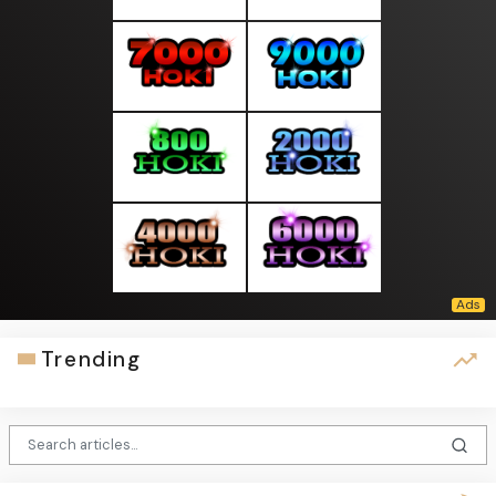
Trending