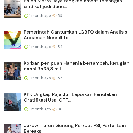
Polda Metro Jaya tangkap empat tersangka
sindikat judi darin...
1 month ago
89
Pemerintah Cantumkan LGBTQ dalam Analisis
Ancaman Nonmiliter...
1 month ago
84
Korban penipuan Hanania bertambah, kerugian
capai Rp35,3 mil...
1 month ago
82
KPK Ungkap Raja Juli Laporkan Penolakan
Gratifikasi Usai OTT...
1 month ago
80
Jokowi Turun Gunung Perkuat PSI, Partai Lain
Bereaksi