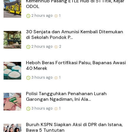
Kemenhub Pasang ETLE Hub di 51 Titik, Kejar
ODOL
2 hours ago
1
30 Senjata dan Amunisi Kembali Ditemukan
di Sekolah Pondok P...
2 hours ago
2
Heboh Beras Fortifikasi Palsu, Bapanas Awasi
40 Merek
3 hours ago
1
Polisi Tangguhkan Penahanan Lurah
Garongan Ngadiman, Ini Ala...
3 hours ago
1
Buruh KSPN Siapkan Aksi di DPR dan Istana,
Bawa 5 Tuntutan