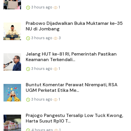
3 hours ago
1
Prabowo Dijadwalkan Buka Muktamar ke-35
NU di Jombang
3 hours ago
3
Jelang HUT ke-81 RI, Pemerintah Pastikan
Keamanan Terkendali...
3 hours ago
1
Buntut Komentar Perawat Nirempati, RSA
UGM Perketat Etika Me...
3 hours ago
1
Prajogo Pangestu Tersalip Low Tuck Kwong,
Harta Susut Rp10 T...
4 hours ago
1