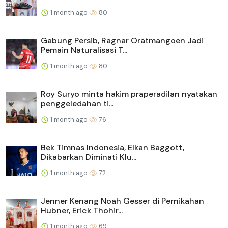
1 month ago
80
Gabung Persib, Ragnar Oratmangoen Jadi
Pemain Naturalisasi T...
1 month ago
80
Roy Suryo minta hakim praperadilan nyatakan
penggeledahan ti...
1 month ago
76
Bek Timnas Indonesia, Elkan Baggott,
Dikabarkan Diminati Klu...
1 month ago
72
Jenner Kenang Noah Gesser di Pernikahan
Hubner, Erick Thohir...
1 month ago
69