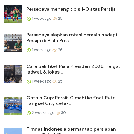
Persebaya menang tipis 1-0 atas Persija
1 week ago
25
Persebaya siapkan rotasi pemain hadapi
Persija di Piala Pres...
1 week ago
26
Cara beli tiket Piala Presiden 2026, harga,
jadwal, & lokasi...
1 week ago
25
Gothia Cup: Persib Cimahi ke final, Putri
Tangsel City cetak...
2 weeks ago
30
Timnas Indonesia permantap persiapan