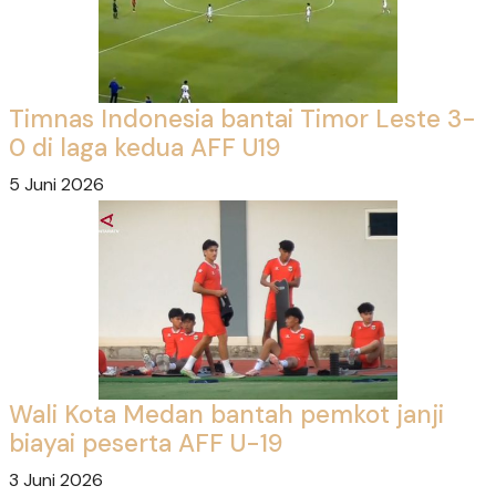
Timnas Indonesia bantai Timor Leste 3-
0 di laga kedua AFF U19
5 Juni 2026
Wali Kota Medan bantah pemkot janji
biayai peserta AFF U-19
3 Juni 2026