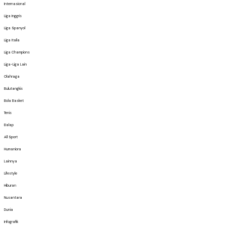
Internasional
Liga Inggris
Liga Spanyol
Liga Italia
Liga Champions
Liga-Liga Lain
Olahraga
Bulutangkis
Bola Basket
Tenis
Balap
All Sport
Humaniora
Lainnya
Lifestyle
Hiburan
Nusantara
Dunia
Infografik