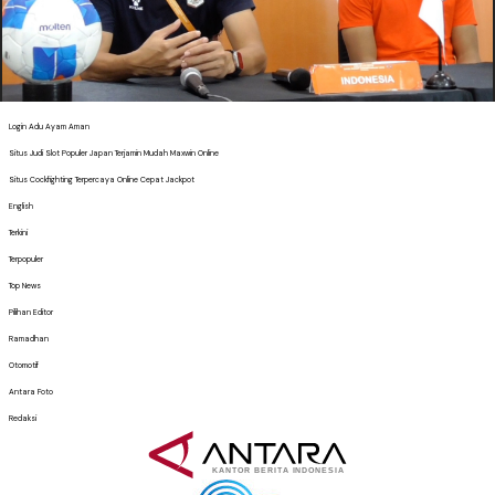
Login Adu Ayam Aman
Situs Judi Slot Populer Japan Terjamin Mudah Maxwin Online
Situs Cockfighting Terpercaya Online Cepat Jackpot
English
Terkini
Terpopuler
Top News
Pilihan Editor
Ramadhan
Otomotif
Antara Foto
Redaksi