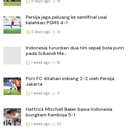
5 days ago
19
Persija jaga peluang ke semifinal usai
kalahkan PSMS 4-1
5 days ago
21
Indonesia turunkan dua tim sepak bola putri
pada Srikandi Me...
1 week ago
18
Port FC ditahan imbang 2-2 oleh Persija
Jakarta
1 week ago
17
Hattrick Mitchell Baker bawa Indonesia
bungkam Kamboja 5-1
1 week ago
20