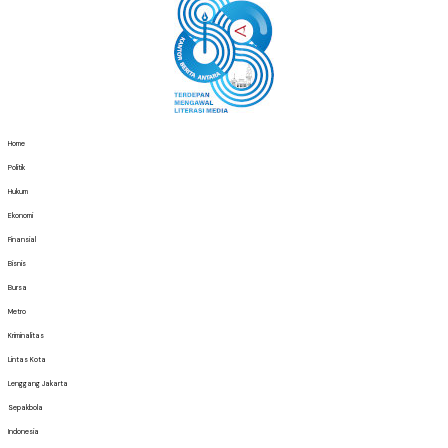
Home
Politik
Hukum
Ekonomi
Finansial
Bisnis
Bursa
Metro
Kriminalitas
Lintas Kota
Lenggang Jakarta
Sepakbola
Indonesia