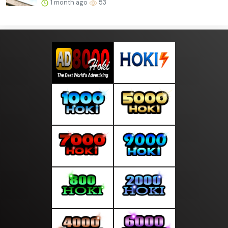
1 month ago
53