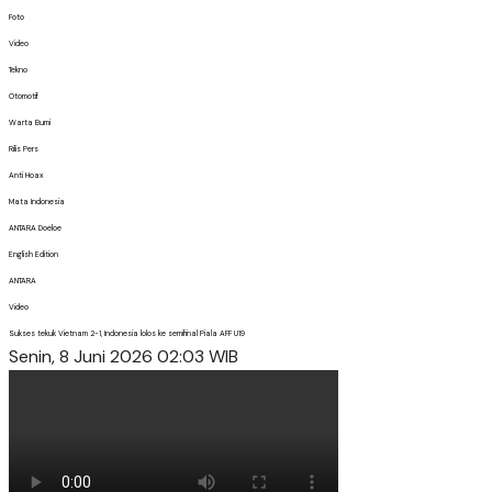
Foto
Video
Tekno
Otomotif
Warta Bumi
Rilis Pers
Anti Hoax
Mata Indonesia
ANTARA Doeloe
English Edition
ANTARA
Video
Sukses tekuk Vietnam 2-1, Indonesia lolos ke semifinal Piala AFF U19
Senin, 8 Juni 2026 02:03 WIB