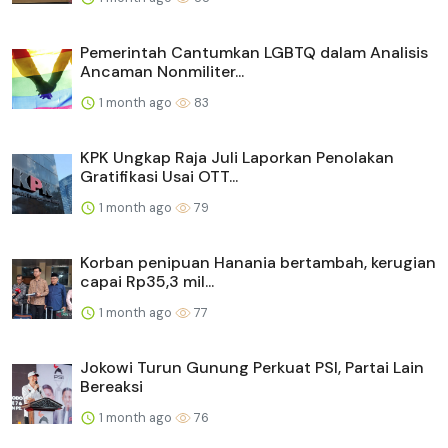
Pemerintah Cantumkan LGBTQ dalam Analisis
Ancaman Nonmiliter...
1 month ago
83
KPK Ungkap Raja Juli Laporkan Penolakan
Gratifikasi Usai OTT...
1 month ago
79
Korban penipuan Hanania bertambah, kerugian
capai Rp35,3 mil...
1 month ago
77
Jokowi Turun Gunung Perkuat PSI, Partai Lain
Bereaksi
1 month ago
76