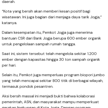
daerah.
“Kota yang bersih akan memberi kesan positif bagi
wisatawan. Ini juga bagian dari menjaga daya tarik Jogja,”
katanya.
Dalam kesempatan itu, Pemkot Jogja juga menerima
bantuan CSR dari Bank Jogja berupa 600 ember organik
untuk pengelolaan sampah rumah tangga.
Saat ini, sistem tersebut telah mengelola sekitar 1.200
ember dengan kapasitas hingga 30 ton sampah organik
per hari.
Selain itu, Pemkot juga memperluas program biopori jumbo
yang telah mencapai sekitar 800 titik di berbagai wilayah,
termasuk pondok pesantren.
Aksi bersih massal ini menjadi bukti bahwa kolaborasi
pemerintah, ASN, dan masyarakat mampu memperkuat
gerakan lingkungan di Kota Jogja. Dengan program