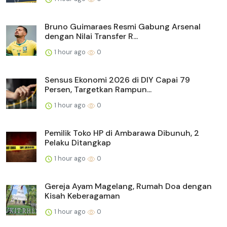
Bruno Guimaraes Resmi Gabung Arsenal
dengan Nilai Transfer R...
1 hour ago
0
Sensus Ekonomi 2026 di DIY Capai 79
Persen, Targetkan Rampun...
1 hour ago
0
Pemilik Toko HP di Ambarawa Dibunuh, 2
Pelaku Ditangkap
1 hour ago
0
Gereja Ayam Magelang, Rumah Doa dengan
Kisah Keberagaman
1 hour ago
0