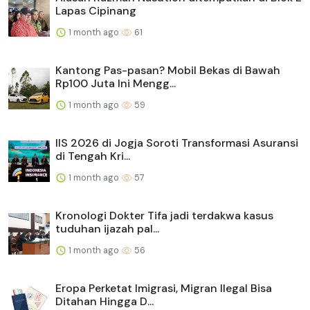
Lapas Cipinang
1 month ago
61
Kantong Pas-pasan? Mobil Bekas di Bawah
Rp100 Juta Ini Mengg...
1 month ago
59
IIS 2026 di Jogja Soroti Transformasi Asuransi
di Tengah Kri...
1 month ago
57
Kronologi Dokter Tifa jadi terdakwa kasus
tuduhan ijazah pal...
1 month ago
56
Eropa Perketat Imigrasi, Migran Ilegal Bisa
Ditahan Hingga D...