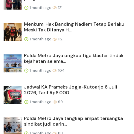
1 month ago
121
Menkum: Hak Banding Nadiem Tetap Berlaku
Meski Tak Ditanya H...
1 month ago
112
Polda Metro Jaya ungkap tiga klaster tindak
kejahatan selama...
1 month ago
104
Jadwal KA Prameks Jogja-Kutoarjo 6 Juli
2026, Tarif Rp8.000
1 month ago
99
Polda Metro Jaya tangkap empat tersangka
sindikat judi darin...
1 month ago
88