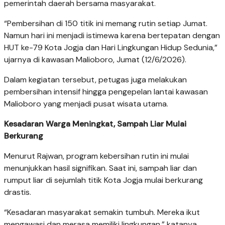
pemerintah daerah bersama masyarakat.
“Pembersihan di 150 titik ini memang rutin setiap Jumat.
Namun hari ini menjadi istimewa karena bertepatan dengan
HUT ke-79 Kota Jogja dan Hari Lingkungan Hidup Sedunia,”
ujarnya di kawasan Malioboro, Jumat (12/6/2026).
Dalam kegiatan tersebut, petugas juga melakukan
pembersihan intensif hingga pengepelan lantai kawasan
Malioboro yang menjadi pusat wisata utama.
Kesadaran Warga Meningkat, Sampah Liar Mulai
Berkurang
Menurut Rajwan, program kebersihan rutin ini mulai
menunjukkan hasil signifikan. Saat ini, sampah liar dan
rumput liar di sejumlah titik Kota Jogja mulai berkurang
drastis.
“Kesadaran masyarakat semakin tumbuh. Mereka ikut
mengawasi dan merasa memiliki lingkungan,” katanya.