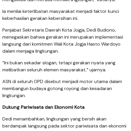
Ia menilai keterlibatan masyarakat menjadi faktor kunci
keberhasilan gerakan kebersihan ini.
Penjabat Sekretaris Daerah Kota Jogja, Dedi Budiono,
menegaskan bahwa gerakan ini merupakan implementasi
langsung dari komitmen Wali Kota Jogja Hasto Wardoyo
dalam menjaga lingkungan.
“Ini bukan sekadar slogan, tetapi gerakan nyata yang
melibatkan seluruh elemen masyarakat,” ujarnya.
ASN di seluruh OPD disebut menjadi motor utama dalam
membangun budaya gotong royong dan kesadaran
lingkungan.
Dukung Pariwisata dan Ekonomi Kota
Dedi menambahkan, lingkungan yang bersih akan
berdampak langsung pada sektor pariwisata dan ekonomi