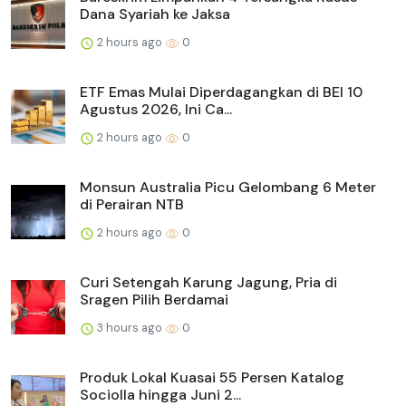
Dana Syariah ke Jaksa
2 hours ago
0
ETF Emas Mulai Diperdagangkan di BEI 10
Agustus 2026, Ini Ca...
2 hours ago
0
Monsun Australia Picu Gelombang 6 Meter
di Perairan NTB
2 hours ago
0
Curi Setengah Karung Jagung, Pria di
Sragen Pilih Berdamai
3 hours ago
0
Produk Lokal Kuasai 55 Persen Katalog
Sociolla hingga Juni 2...