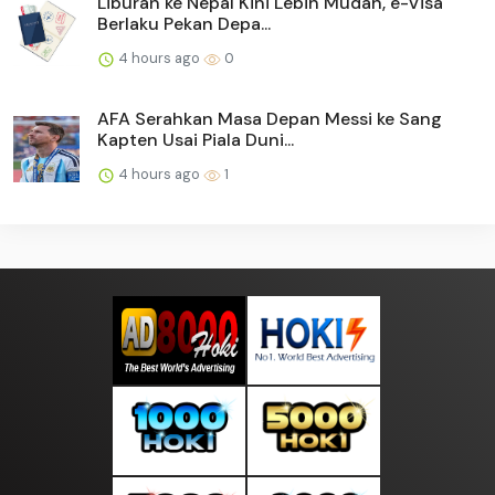
Liburan ke Nepal Kini Lebih Mudah, e-Visa
Berlaku Pekan Depa...
4 hours ago
0
AFA Serahkan Masa Depan Messi ke Sang
Kapten Usai Piala Duni...
4 hours ago
1