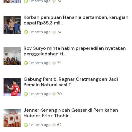
1 month ago
74
Korban penipuan Hanania bertambah, kerugian
capai Rp35,3 mil...
1 month ago
74
Roy Suryo minta hakim praperadilan nyatakan
penggeledahan ti...
1 month ago
72
Gabung Persib, Ragnar Oratmangoen Jadi
Pemain Naturalisasi T...
1 month ago
70
Jenner Kenang Noah Gesser di Pernikahan
Hubner, Erick Thohir...
1 month ago
62