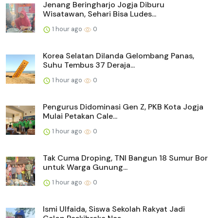
Jenang Beringharjo Jogja Diburu
Wisatawan, Sehari Bisa Ludes...
1 hour ago
0
Korea Selatan Dilanda Gelombang Panas,
Suhu Tembus 37 Deraja...
1 hour ago
0
Pengurus Didominasi Gen Z, PKB Kota Jogja
Mulai Petakan Cale...
1 hour ago
0
Tak Cuma Droping, TNI Bangun 18 Sumur Bor
untuk Warga Gunung...
1 hour ago
0
Ismi Ulfaida, Siswa Sekolah Rakyat Jadi