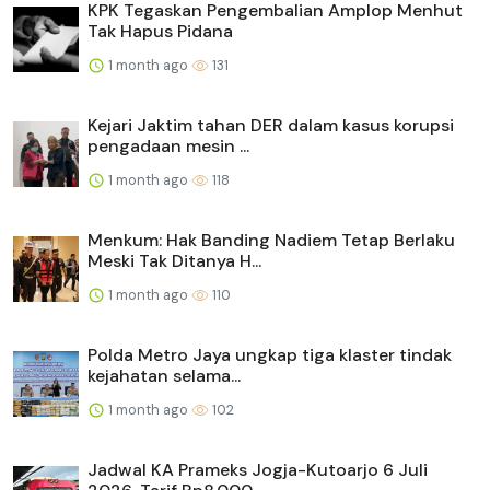
KPK Tegaskan Pengembalian Amplop Menhut
Tak Hapus Pidana
1 month ago
131
Kejari Jaktim tahan DER dalam kasus korupsi
pengadaan mesin ...
1 month ago
118
Menkum: Hak Banding Nadiem Tetap Berlaku
Meski Tak Ditanya H...
1 month ago
110
Polda Metro Jaya ungkap tiga klaster tindak
kejahatan selama...
1 month ago
102
Jadwal KA Prameks Jogja-Kutoarjo 6 Juli