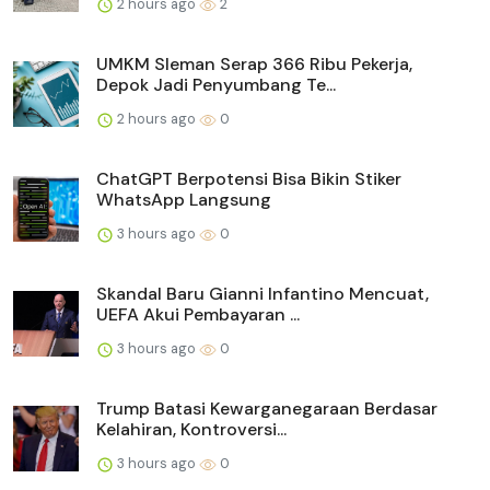
2 hours ago
2
UMKM Sleman Serap 366 Ribu Pekerja,
Depok Jadi Penyumbang Te...
2 hours ago
0
ChatGPT Berpotensi Bisa Bikin Stiker
WhatsApp Langsung
3 hours ago
0
Skandal Baru Gianni Infantino Mencuat,
UEFA Akui Pembayaran ...
3 hours ago
0
Trump Batasi Kewarganegaraan Berdasar
Kelahiran, Kontroversi...
3 hours ago
0