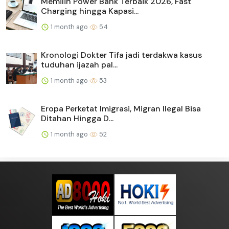
Memilih Power Bank Terbaik 2026, Fast
Charging hingga Kapasi...
1 month ago
54
Kronologi Dokter Tifa jadi terdakwa kasus
tuduhan ijazah pal...
1 month ago
53
Eropa Perketat Imigrasi, Migran Ilegal Bisa
Ditahan Hingga D...
1 month ago
52