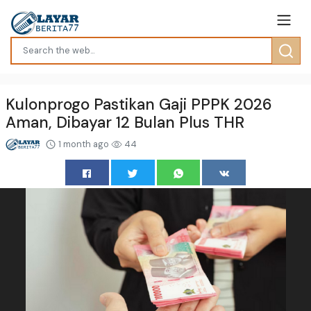
Kulonprogo Pastikan Gaji PPPK 2026
Aman, Dibayar 12 Bulan Plus THR
1 month ago
44