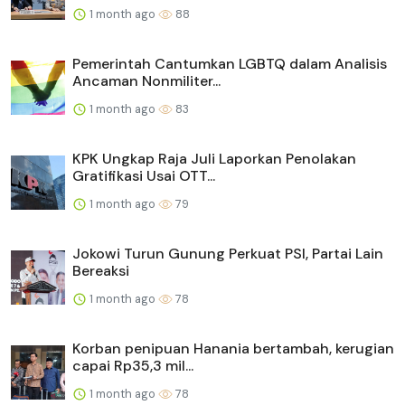
1 month ago
88
Pemerintah Cantumkan LGBTQ dalam Analisis
Ancaman Nonmiliter...
1 month ago
83
KPK Ungkap Raja Juli Laporkan Penolakan
Gratifikasi Usai OTT...
1 month ago
79
Jokowi Turun Gunung Perkuat PSI, Partai Lain
Bereaksi
1 month ago
78
Korban penipuan Hanania bertambah, kerugian
capai Rp35,3 mil...
1 month ago
78