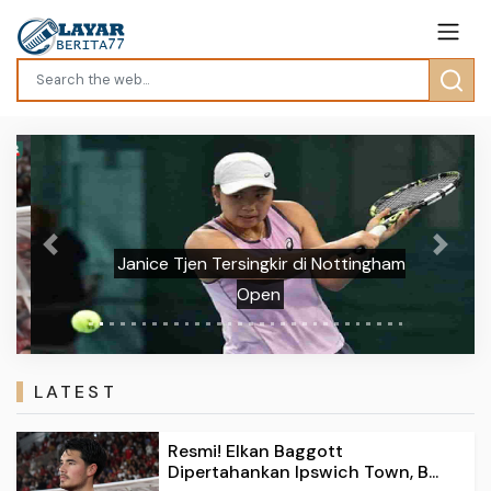
Previous
Next
Janice Tjen Tersingkir di Nottingham
Open
LATEST
Resmi! Elkan Baggott
Dipertahankan Ipswich Town, B...