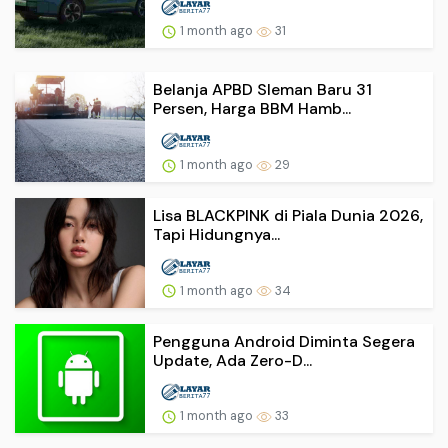
1 month ago
31
Belanja APBD Sleman Baru 31
Persen, Harga BBM Hamb...
1 month ago
29
Lisa BLACKPINK di Piala Dunia 2026,
Tapi Hidungnya...
1 month ago
34
Pengguna Android Diminta Segera
Update, Ada Zero-D...
1 month ago
33