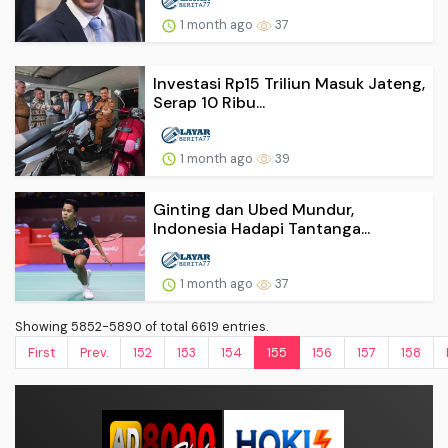
1 month ago
37
Investasi Rp15 Triliun Masuk Jateng,
Serap 10 Ribu...
1 month ago
39
Ginting dan Ubed Mundur,
Indonesia Hadapi Tantanga...
1 month ago
37
Showing 5852-5890 of total 6619 entries.
First
Prev.
152
153
154
155
156
157
158