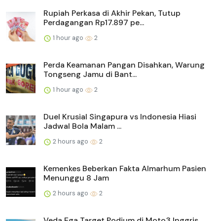
Rupiah Perkasa di Akhir Pekan, Tutup
Perdagangan Rp17.897 pe...
1 hour ago
2
Perda Keamanan Pangan Disahkan, Warung
Tongseng Jamu di Bant...
1 hour ago
2
Duel Krusial Singapura vs Indonesia Hiasi
Jadwal Bola Malam ...
2 hours ago
2
Kemenkes Beberkan Fakta Almarhum Pasien
Menunggu 8 Jam
2 hours ago
2
Veda Ega Target Podium di Moto3 Inggris