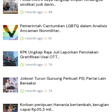
sindikat judi darin...
1 month ago
86
Pemerintah Cantumkan LGBTQ dalam Analisis
Ancaman Nonmiliter...
1 month ago
81
KPK Ungkap Raja Juli Laporkan Penolakan
Gratifikasi Usai OTT...
1 month ago
76
Jokowi Turun Gunung Perkuat PSI, Partai Lain
Bereaksi
1 month ago
74
Korban penipuan Hanania bertambah, kerugian
capai Rp35,3 mil...