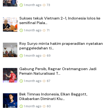
1 month ago
73
Sukses tekuk Vietnam 2-1, Indonesia lolos ke
semifinal Piala...
1 month ago
71
Roy Suryo minta hakim praperadilan nyatakan
penggeledahan ti...
1 month ago
69
Gabung Persib, Ragnar Oratmangoen Jadi
Pemain Naturalisasi T...
1 month ago
67
Bek Timnas Indonesia, Elkan Baggott,
Dikabarkan Diminati Klu...
1 month ago
60