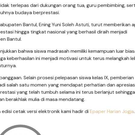
dak terlepas dari dukungan orang tua, guru pembimbing, ser
uhnya budaya berprestasi.
paten Bantul, Ening Yuni Soleh Astuti, turut memberikan ap
stasi hingga tingkat nasional yang berhasil diraih menjadi
en Bantul.
nunjukkan bahwa siswa madrasah memiliki kemampuan luar biasa
keberhasilan ini menjadi motivasi untuk terus melangkah le
uturnya.
nggaan. Selain prosesi pelepasan siswa kelas IX, pemberian
di salah satu momen yang mendapat perhatian dan apresiasi
estasi yang telah tumbuh selama ini terus berlanjut sehingga
an berakhlak mulia di masa mendatang.
n edisi cetak versi elektronik kami hadir di
Epaper Harian Jogja
.