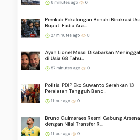
8 minutes ago
0
Pemkab Pekalongan Benahi Birokrasi Us
Bupati Fadia Ara...
27 minutes ago
0
Ayah Lionel Messi Dikabarkan Meningga
di Usia 68 Tahu...
57 minutes ago
0
Politisi PDIP Eko Suwanto Serahkan 13
Peralatan Tangguh Benc...
1 hour ago
0
Bruno Guimaraes Resmi Gabung Arsena
dengan Nilai Transfer R...
1 hour ago
0