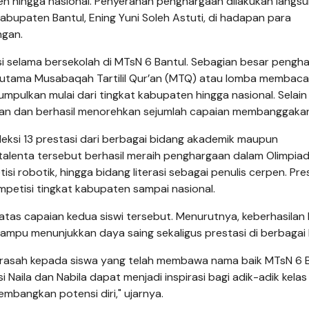
ten hingga nasional. Penyerahan penghargaan dilakukan langsu
paten Bantul, Ening Yuni Soleh Astuti, di hadapan para
ngan.
si selama bersekolah di MTsN 6 Bantul. Sebagian besar pengh
erutama Musabaqah Tartilil Qur’an (MTQ) atau lomba membaca
kumpulkan mulai dari tingkat kabupaten hingga nasional. Selain 
Qur’an dan berhasil menorehkan sejumlah capaian membanggaka
eksi 13 prestasi dari berbagai bidang akademik maupun
 talenta tersebut berhasil meraih penghargaan dalam Olimpia
isi robotik, hingga bidang literasi sebagai penulis cerpen. Pre
ompetisi tingkat kabupaten sampai nasional.
tas capaian kedua siswi tersebut. Menurutnya, keberhasilan 
ampu menunjukkan daya saing sekaligus prestasi di berbagai 
drasah kepada siswa yang telah membawa nama baik MTsN 6 
i Naila dan Nabila dapat menjadi inspirasi bagi adik-adik kelas
mbangkan potensi diri," ujarnya.