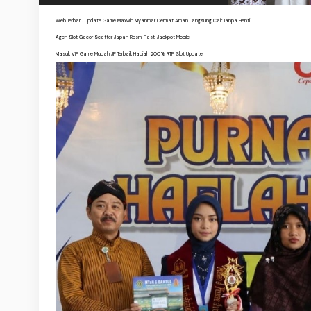
Web Terbaru Update Game Maxwin Myanmar Cermat Aman Langsung Cair Tanpa Henti
Agen Slot Gacor Scatter Japan Resmi Pasti Jackpot Mobile
Masuk VIP Game Mudah JP Terbaik Hadiah 200% RTP Slot Update