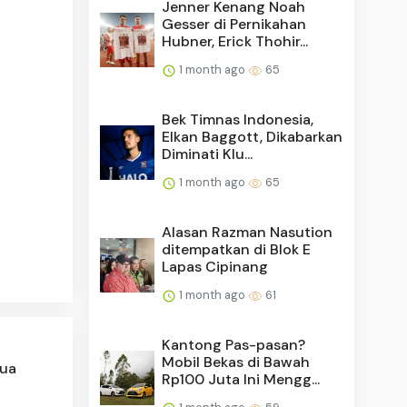
Jenner Kenang Noah
Gesser di Pernikahan
Hubner, Erick Thohir...
1 month ago
65
Bek Timnas Indonesia,
Elkan Baggott, Dikabarkan
Diminati Klu...
1 month ago
65
Alasan Razman Nasution
ditempatkan di Blok E
Lapas Cipinang
1 month ago
61
Kantong Pas-pasan?
Mobil Bekas di Bawah
dua
Rp100 Juta Ini Mengg...