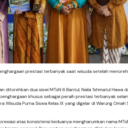
h penghargaan prestasi terbanyak saat wisuda setelah menore
 ditorehkan dua siswi MTsN 6 Bantul, Naila ‘Ishmatul Hawa d
penghargaan khusus sebagai peraih prestasi terbanyak sela
a Wisuda Purna Siswa Kelas IX yang digelar di Warung Omah
apresiasi atas konsistensi keduanya mengharumkan nama MTs