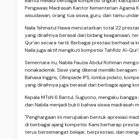
Bantul melalui berbagai kompetisi tingkat kabupa
Pengawas Madrasah Kantor Kementerian Agama Kabu
wisudawan, orang tua siswa, guru, dan tamu unda
Naila ‘Ishmatul Hawa mencatatkan total 22 presta
yang diraihnya berasal dari bidang keagamaan, t
Qur’an secara tartil. Berbagai prestasi berhasil ia 
Naila juga aktif mengikuti kompetisi Tahfidz Al-
Sementara itu, Nabila Fauzia Abdul Rohman mengol
nonakademik. Siswi yang dikenal memiliki beragam
Bahasa Inggris, Olimpiade IPS, lomba pidato, kompet
yang diraihnya juga berasal dari berbagai ajang k
Kepala MTsN 6 Bantul, Sugiyono, mengaku bangga a
dan Nabila menjadi bukti bahwa siswa madrasah m
"Penghargaan ini merupakan bentuk apresiasi ma
di berbagai ajang kompetisi. Kami berharap prestas
terus bersemangat belajar, berprestasi, dan menge