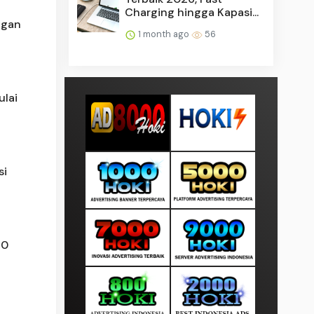
Charging hingga Kapasi...
ngan
1 month ago
56
ulai
si
10