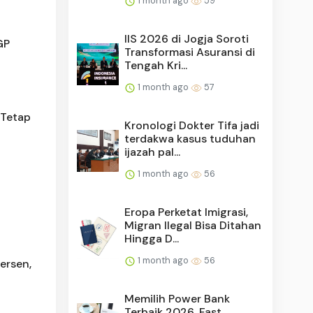
1 month ago
59
IIS 2026 di Jogja Soroti
GP
Transformasi Asuransi di
Tengah Kri...
1 month ago
57
 Tetap
Kronologi Dokter Tifa jadi
terdakwa kasus tuduhan
ijazah pal...
1 month ago
56
Eropa Perketat Imigrasi,
Migran Ilegal Bisa Ditahan
Hingga D...
1 month ago
56
ersen,
Memilih Power Bank
Terbaik 2026, Fast