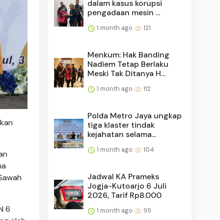
dalam kasus korupsi
pengadaan mesin ...
1 month ago
121
Menkum: Hak Banding
Nadiem Tetap Berlaku
Meski Tak Ditanya H...
1 month ago
112
Polda Metro Jaya ungkap
hkan
tiga klaster tindak
kejahatan selama...
1 month ago
104
an
ma
Jadwal KA Prameks
 Sawah
Jogja-Kutoarjo 6 Juli
2026, Tarif Rp8.000
N 6
1 month ago
99