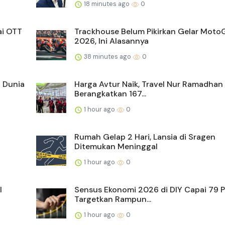
18 minutes ago
0
ai OTT
Trackhouse Belum Pikirkan Gelar Moto
2026, Ini Alasannya
38 minutes ago
0
l Dunia
Harga Avtur Naik, Travel Nur Ramadhan
Berangkatkan 167...
1 hour ago
0
Rumah Gelap 2 Hari, Lansia di Sragen
Ditemukan Meninggal
1 hour ago
0
l
Sensus Ekonomi 2026 di DIY Capai 79 P
Targetkan Rampun...
1 hour ago
0