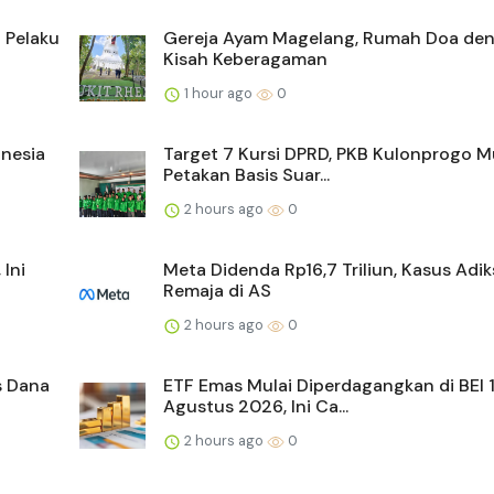
 Pelaku
Gereja Ayam Magelang, Rumah Doa de
Kisah Keberagaman
1 hour ago
0
nesia
Target 7 Kursi DPRD, PKB Kulonprogo M
Petakan Basis Suar...
2 hours ago
0
Ini
Meta Didenda Rp16,7 Triliun, Kasus Adik
Remaja di AS
2 hours ago
0
s Dana
ETF Emas Mulai Diperdagangkan di BEI 
Agustus 2026, Ini Ca...
2 hours ago
0