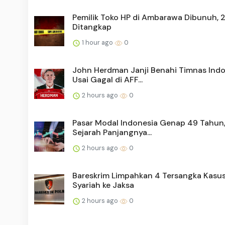
Pemilik Toko HP di Ambarawa Dibunuh, 2
Ditangkap
1 hour ago
0
John Herdman Janji Benahi Timnas Indo
Usai Gagal di AFF...
2 hours ago
0
Pasar Modal Indonesia Genap 49 Tahun, 
Sejarah Panjangnya...
2 hours ago
0
Bareskrim Limpahkan 4 Tersangka Kasu
Syariah ke Jaksa
2 hours ago
0