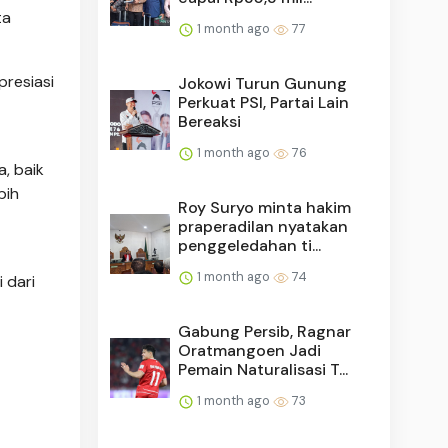
ta
1 month ago
77
resiasi
Jokowi Turun Gunung
Perkuat PSI, Partai Lain
Bereaksi
1 month ago
76
, baik
bih
Roy Suryo minta hakim
praperadilan nyatakan
penggeledahan ti...
1 month ago
74
 dari
Gabung Persib, Ragnar
Oratmangoen Jadi
Pemain Naturalisasi T...
1 month ago
73