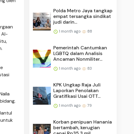
ng oleh
Polda Metro Jaya tangkap
empat tersangka sindikat
judi darin...
argaan
1 month ago
88
 Al-
itu,
Pemerintah Cantumkan
n.
LGBTQ dalam Analisis
Ancaman Nonmiliter...
de
1 month ago
83
stasi
KPK Ungkap Raja Juli
Laporkan Penolakan
Naila
Gratifikasi Usai OTT...
bidang.
1 month ago
79
Bantul
 untuk
Korban penipuan Hanania
bertambah, kerugian
capai Rp35,3 mil...