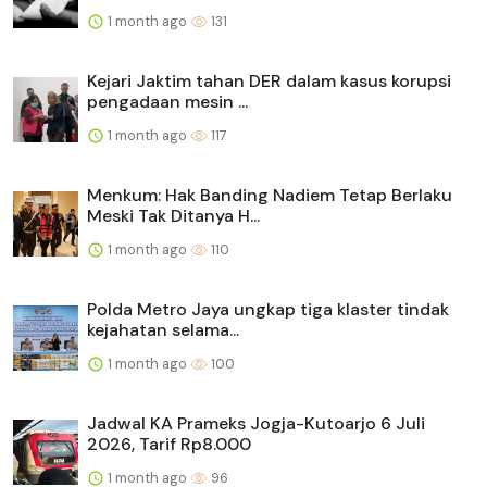
1 month ago
131
Kejari Jaktim tahan DER dalam kasus korupsi
pengadaan mesin ...
1 month ago
117
Menkum: Hak Banding Nadiem Tetap Berlaku
Meski Tak Ditanya H...
1 month ago
110
Polda Metro Jaya ungkap tiga klaster tindak
kejahatan selama...
1 month ago
100
Jadwal KA Prameks Jogja-Kutoarjo 6 Juli
2026, Tarif Rp8.000
1 month ago
96