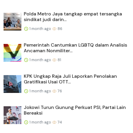
Polda Metro Jaya tangkap empat tersangka
sindikat judi darin...
1 month ago
86
Pemerintah Cantumkan LGBTQ dalam Analisis
Ancaman Nonmiliter...
1 month ago
81
KPK Ungkap Raja Juli Laporkan Penolakan
Gratifikasi Usai OTT...
1 month ago
76
Jokowi Turun Gunung Perkuat PSI, Partai Lain
Bereaksi
1 month ago
74