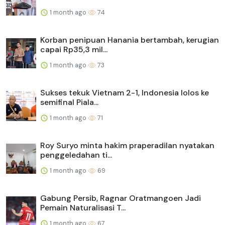
1 month ago
74
Korban penipuan Hanania bertambah, kerugian
capai Rp35,3 mil...
1 month ago
73
Sukses tekuk Vietnam 2-1, Indonesia lolos ke
semifinal Piala...
1 month ago
71
Roy Suryo minta hakim praperadilan nyatakan
penggeledahan ti...
1 month ago
69
Gabung Persib, Ragnar Oratmangoen Jadi
Pemain Naturalisasi T...
1 month ago
67