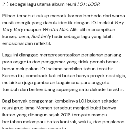
기) sebagai lagu utama album reuni
I.O.I : LOOP
.
Pilihan tersebut cukup menarik karena berbeda dari warna
musik energik yang dahulu identik dengan I.O.I melalui
Very
Very Very
maupun
Whatta Man
. Alih-alih menampilkan
konsep ceria,
Suddenly
hadir sebagai lagu yang lebih
emosional dan reflektif.
Lagu ini dianggap merepresentasikan perjalanan panjang
para anggota dan penggemar yang tidak pernah benar-
benar melupakan I.O.I selama sembilan tahun terakhir.
Karena itu, comeback kali ini bukan hanya proyek nostalgia,
melainkan juga gambaran bagaimana para anggota
tumbuh dan berkembang sepanjang satu dekade terakhir.
Bagi banyak penggemar, kembalinya I.O.I bukan sekadar
reuni grup lama. Momen tersebut menjadi bukti bahwa
ikatan yang dibangun sejak 2016 ternyata mampu
bertahan melampaui batas kontrak, waktu, dan perjalanan
karier masing-masing anggota.