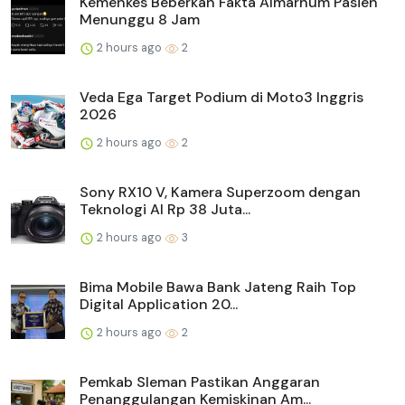
Kemenkes Beberkan Fakta Almarhum Pasien
Menunggu 8 Jam
2 hours ago
2
Veda Ega Target Podium di Moto3 Inggris
2026
2 hours ago
2
Sony RX10 V, Kamera Superzoom dengan
Teknologi AI Rp 38 Juta...
2 hours ago
3
Bima Mobile Bawa Bank Jateng Raih Top
Digital Application 20...
2 hours ago
2
Pemkab Sleman Pastikan Anggaran
Penanggulangan Kemiskinan Am...