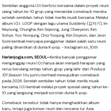
Sembilan anggota I.O.I berfoto bersama dalam proyek reuni
ulang tahun ke-10 grup yang menandai comeback mereka
setelah sembilan tahun tidak merilis musik bersama. Melalui
album I.O.I : LOOP dengan lagu utama Suddenly (갑자기), Im
Nayoung, Chungha, Kim Sejeong, Jung Chaeyeon, Kim
Sohye, Yoo Yeonjung, Choi Yoojung, Kim Doyeon, dan Jeon
Somi kembali menyapa penggemar dalam salah satu reuni
paling dinantikan di dunia K-pop. - Instagram ioi_10th
Harianjogja.com, SEOUL—
Ketika banyak penggemar
menganggap reuni I.O.I hanya akan menjadi harapan yang
terus berulang setiap tahun, grup yang lahir dari
Produce
101 Season 1
itu justru berhasil mewujudkan comeback
pada 2026. Setelah sembilan tahun tidak merilis musik
bersama, I.O.I kembali melalui proyek spesial ulang tahun ke-
10 yang langsung menjadi sorotan dunia K-pop.
Comeback tersebut tidak hanya menghadirkan album
baru, tetapi juga konser reuni dan rencana tur Asia.