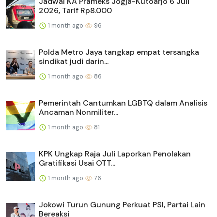
Jadwal KA Prameks Jogja-Kutoarjo 6 Juli
2026, Tarif Rp8.000
1 month ago
96
Polda Metro Jaya tangkap empat tersangka
sindikat judi darin...
1 month ago
86
Pemerintah Cantumkan LGBTQ dalam Analisis
Ancaman Nonmiliter...
1 month ago
81
KPK Ungkap Raja Juli Laporkan Penolakan
Gratifikasi Usai OTT...
1 month ago
76
Jokowi Turun Gunung Perkuat PSI, Partai Lain
Bereaksi