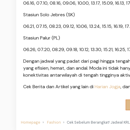
06.16, 07.10, 08.16, 09.06, 10.00, 13.17, 15.09, 16.13, 1
Stasiun Solo Jebres (SK)
06.21, 07.15, 08.23, 09.12, 10.06, 13.24, 15.15, 16.19, 1
Stasiun Palur (PL)
06.26, 07.20, 08.29, 09.18, 10.12, 13.30, 15.21, 16.25, 
Dengan jadwal yang padat dari pagi hingga tengah 
yang efisien, hemat, dan andal. Moda ini tidak h
konektivitas antarwilayah di tengah tingginya aktiv
Cek Berita dan Artikel yang lain di
Harian Jogja
, da
Homepage
Fashion
Cek Sebelum Berangkat! Jadwal KRL 