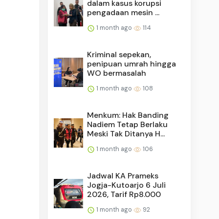
dalam kasus korupsi
pengadaan mesin ...
1 month ago
114
Kriminal sepekan,
penipuan umrah hingga
WO bermasalah
1 month ago
108
Menkum: Hak Banding
Nadiem Tetap Berlaku
Meski Tak Ditanya H...
1 month ago
106
Jadwal KA Prameks
Jogja-Kutoarjo 6 Juli
2026, Tarif Rp8.000
1 month ago
92