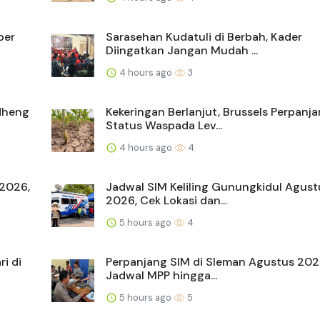
per
Sarasehan Kudatuli di Berbah, Kader
Diingatkan Jangan Mudah ...
4 hours ago
3
dheng
Kekeringan Berlanjut, Brussels Perpanj
Status Waspada Lev...
4 hours ago
4
 2026,
Jadwal SIM Keliling Gunungkidul Agust
2026, Cek Lokasi dan...
5 hours ago
4
i di
Perpanjang SIM di Sleman Agustus 2026
Jadwal MPP hingga...
5 hours ago
5