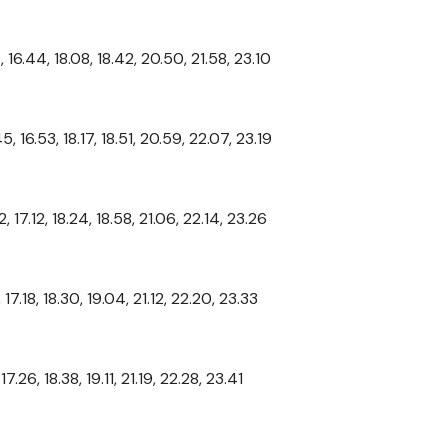
 16.44, 18.08, 18.42, 20.50, 21.58, 23.10
 16.53, 18.17, 18.51, 20.59, 22.07, 23.19
 17.12, 18.24, 18.58, 21.06, 22.14, 23.26
17.18, 18.30, 19.04, 21.12, 22.20, 23.33
7.26, 18.38, 19.11, 21.19, 22.28, 23.41