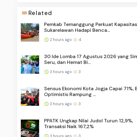
Related
Pemkab Temanggung Perkuat Kapasitas
Sukarelawan Hadapi Benca...
2 hours ago
4
30 Ide Lomba 17 Agustus 2026 yang Sim
Seru, dan Hemat Bi...
3 hours ago
3
Sensus Ekonomi Kota Jogja Capai 71%, 
Optimistis Rampung ...
3 hours ago
3
PPATK Ungkap Nilai Judol Turun 12,9%,
Transaksi Naik 167,2%
3 hours ago
3