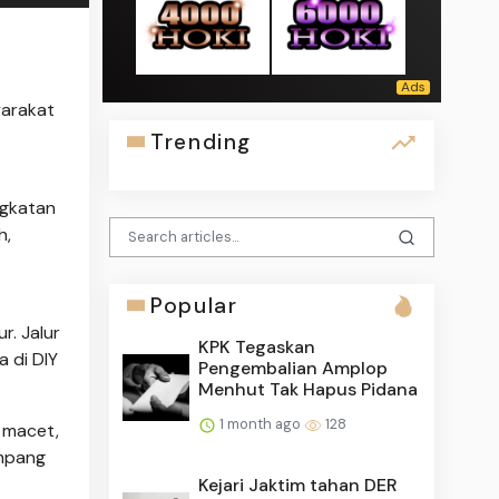
yarakat
Trending
ngkatan
h,
Popular
r. Jalur
KPK Tegaskan
 di DIY
Pengembalian Amplop
Menhut Tak Hapus Pidana
1 month ago
128
n macet,
umpang
Kejari Jaktim tahan DER