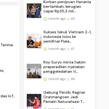
Korban penipuan Hanania
bertambah, kerugian
capai Rp35,3 mil...
1 month ago
69
Sukses tekuk Vietnam 2-1,
Indonesia lolos ke
semifinal Piala...
 Terima
1 month ago
67
Roy Suryo minta hakim
praperadilan nyatakan
s,
penggeledahan ti...
1 month ago
66
Gabung Persib, Ragnar
das IoT,
Oratmangoen Jadi
Pemain Naturalisasi T...