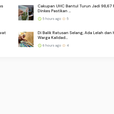
us
Cakupan UHC Bantul Turun Jadi 98,67 
Dinkes Pastikan ...
5 hours ago
5
wat
Di Balik Ratusan Selang, Ada Lelah dan
Warga Kalidad...
6 hours ago
4