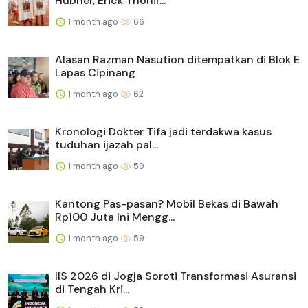
Hubner, Erick Thohir...
1 month ago
66
Alasan Razman Nasution ditempatkan di Blok E
Lapas Cipinang
1 month ago
62
Kronologi Dokter Tifa jadi terdakwa kasus
tuduhan ijazah pal...
1 month ago
59
Kantong Pas-pasan? Mobil Bekas di Bawah
Rp100 Juta Ini Mengg...
1 month ago
59
IIS 2026 di Jogja Soroti Transformasi Asuransi
di Tengah Kri...