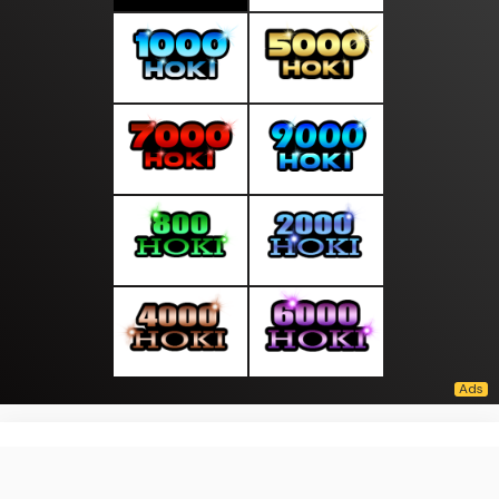
About Us
·
Contact Us
·
Terms & Conditions
·
© layarberita77.com 2026. All rights are reserved