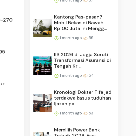
1 month ago
57
Kantong Pas-pasan?
ke-270
Mobil Bekas di Bawah
Rp100 Juta Ini Mengg...
1 month ago
55
995
IIS 2026 di Jogja Soroti
Transformasi Asuransi di
Tengah Kri...
1 month ago
54
uk
Kronologi Dokter Tifa jadi
terdakwa kasus tuduhan
ijazah pal...
1 month ago
53
Memilih Power Bank
Terbaik 2026, Fast