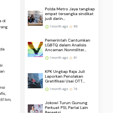
Polda Metro Jaya tangkap
empat tersangka sindikat
judi darin...
 di
 yang
1 month ago
86
Pemerintah Cantumkan
LGBTQ dalam Analisis
ada
Ancaman Nonmiliter...
1 month ago
81
si
ran
KPK Ungkap Raja Juli
Laporkan Penolakan
Gratifikasi Usai OTT...
nsi
1 month ago
76
fis,
,61 km,
Jokowi Turun Gunung
Perkuat PSI, Partai Lain
Bereaksi