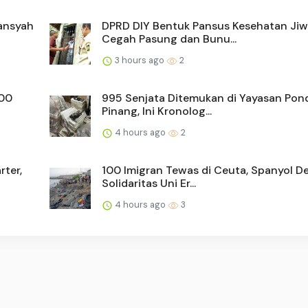
iansyah
DPRD DIY Bentuk Pansus Kesehatan Jiw
Cegah Pasung dan Bunu...
3 hours ago
2
000
995 Senjata Ditemukan di Yayasan Pon
Pinang, Ini Kronolog...
4 hours ago
2
rter,
100 Imigran Tewas di Ceuta, Spanyol D
Solidaritas Uni Er...
4 hours ago
3