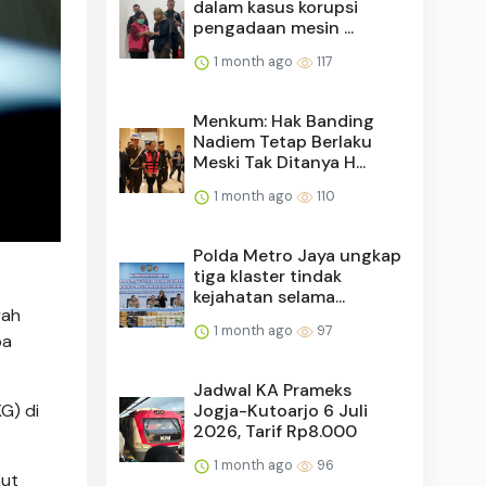
dalam kasus korupsi
pengadaan mesin ...
1 month ago
117
Menkum: Hak Banding
Nadiem Tetap Berlaku
Meski Tak Ditanya H...
1 month ago
110
Polda Metro Jaya ungkap
tiga klaster tindak
kejahatan selama...
yah
1 month ago
97
pa
Jadwal KA Prameks
G) di
Jogja-Kutoarjo 6 Juli
2026, Tarif Rp8.000
1 month ago
96
aut