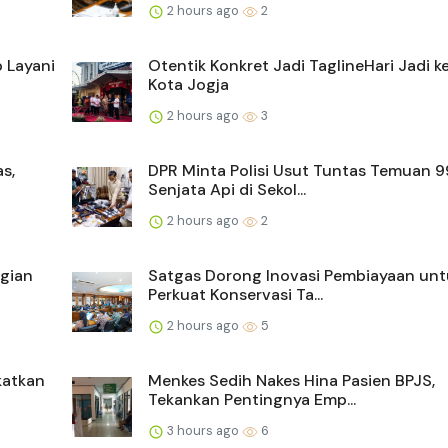
2 hours ago
2
 Layani
Otentik Konkret Jadi TaglineHari Jadi 
Kota Jogja
2 hours ago
3
s,
DPR Minta Polisi Usut Tuntas Temuan 
Senjata Api di Sekol...
2 hours ago
2
agian
Satgas Dorong Inovasi Pembiayaan unt
Perkuat Konservasi Ta...
2 hours ago
5
katkan
Menkes Sedih Nakes Hina Pasien BPJS,
Tekankan Pentingnya Emp...
3 hours ago
6