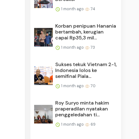
1 month ago
74
Korban penipuan Hanania
bertambah, kerugian
capai Rp35,3 mil...
1 month ago
73
Sukses tekuk Vietnam 2-1,
Indonesia lolos ke
semifinal Piala...
1 month ago
70
Roy Suryo minta hakim
praperadilan nyatakan
penggeledahan ti...
1 month ago
69