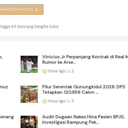
Read Entire Article
hingga 4,5 Guncang Sangihe Sulut
,
Vinicius Jr Perpanjang Kontrak di Real 
Rumor ke Arse...
1 hour ago
2
rmuz
Pilur Serentak Gunungkidul 2026: DPS
Tetapkan 120.856 Calon ...
1 hour ago
3
Menang
Audit Dugaan Nakes Hina Pasien BPJS,
Investigasi Rampung Pek...