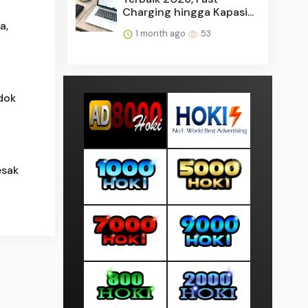
Charging hingga Kapasi...
a,
1 month ago
53
dok
esak