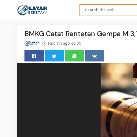
BMKG Catat Rentetan Gempa M 3,1
1 month ago
35