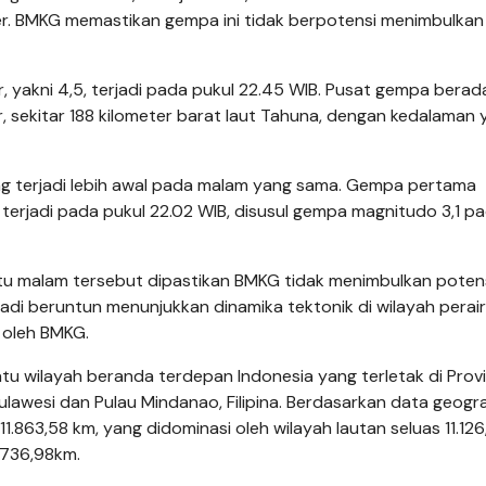
r. BMKG memastikan gempa ini tidak berpotensi menimbulkan
yakni 4,5, terjadi pada pukul 22.45 WIB. Pusat gempa berada
r, sekitar 188 kilometer barat laut Tahuna, dengan kedalaman
ang terjadi lebih awal pada malam yang sama. Gempa pertama
erjadi pada pukul 22.02 WIB, disusul gempa magnitudo 3,1 p
tu malam tersebut dipastikan BMKG tidak menimbulkan poten
rjadi beruntun menunjukkan dinamika tektonik di wilayah perai
 oleh BMKG.
u wilayah beranda terdepan Indonesia yang terletak di Provi
lawesi dan Pulau Mindanao, Filipina. Berdasarkan data geogra
11.863,58 km, yang didominasi oleh wilayah lautan seluas 11.126
 736,98km.