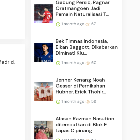
Gabung Persib, Ragnar
Oratmangoen Jadi
Pemain Naturalisasi T...
1 month ago
67
Bek Timnas Indonesia,
Elkan Baggott, Dikabarkan
Diminati Klu...
Madrid,
1 month ago
60
Jenner Kenang Noah
Gesser di Pernikahan
Hubner, Erick Thohir...
1 month ago
59
Alasan Razman Nasution
ditempatkan di Blok E
Lapas Cipinang