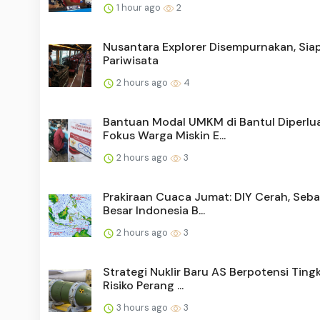
1 hour ago
2
Nusantara Explorer Disempurnakan, Siap
Pariwisata
2 hours ago
4
Bantuan Modal UMKM di Bantul Diperlua
Fokus Warga Miskin E...
2 hours ago
3
Prakiraan Cuaca Jumat: DIY Cerah, Seb
Besar Indonesia B...
2 hours ago
3
Strategi Nuklir Baru AS Berpotensi Ting
Risiko Perang ...
3 hours ago
3