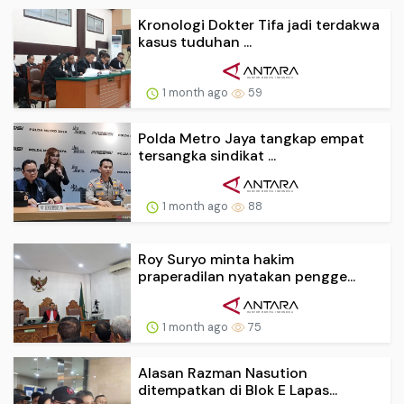
Kronologi Dokter Tifa jadi terdakwa
kasus tuduhan ...
1 month ago
59
Polda Metro Jaya tangkap empat
tersangka sindikat ...
1 month ago
88
Roy Suryo minta hakim
praperadilan nyatakan pengge...
1 month ago
75
Alasan Razman Nasution
ditempatkan di Blok E Lapas...