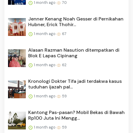
1 month ago
70
Jenner Kenang Noah Gesser di Pernikahan
Hubner, Erick Thohir...
1 month ago
67
Alasan Razman Nasution ditempatkan di
Blok E Lapas Cipinang
1 month ago
62
Kronologi Dokter Tifa jadi terdakwa kasus
tuduhan ijazah pal...
1 month ago
59
Kantong Pas-pasan? Mobil Bekas di Bawah
Rp100 Juta Ini Mengg...
1 month ago
59