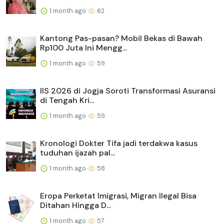
1 month ago
62
Kantong Pas-pasan? Mobil Bekas di Bawah
Rp100 Juta Ini Mengg...
1 month ago
59
IIS 2026 di Jogja Soroti Transformasi Asuransi
di Tengah Kri...
1 month ago
59
Kronologi Dokter Tifa jadi terdakwa kasus
tuduhan ijazah pal...
1 month ago
58
Eropa Perketat Imigrasi, Migran Ilegal Bisa
Ditahan Hingga D...
1 month ago
57