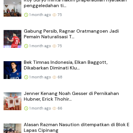
penggeledahan ti...
1 month ago
75
Gabung Persib, Ragnar Oratmangoen Jadi
Pemain Naturalisasi T...
1 month ago
75
Bek Timnas Indonesia, Elkan Baggott,
Dikabarkan Diminati Klu...
1 month ago
68
Jenner Kenang Noah Gesser di Pernikahan
Hubner, Erick Thohir...
1 month ago
66
Alasan Razman Nasution ditempatkan di Blok E
Lapas Cipinang