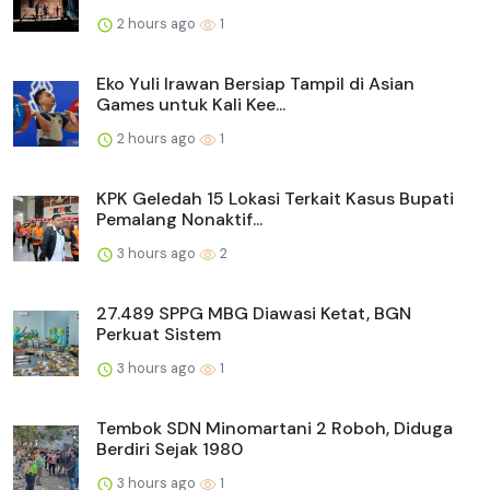
2 hours ago
1
Eko Yuli Irawan Bersiap Tampil di Asian
Games untuk Kali Kee...
2 hours ago
1
KPK Geledah 15 Lokasi Terkait Kasus Bupati
Pemalang Nonaktif...
3 hours ago
2
27.489 SPPG MBG Diawasi Ketat, BGN
Perkuat Sistem
3 hours ago
1
Tembok SDN Minomartani 2 Roboh, Diduga
Berdiri Sejak 1980
3 hours ago
1