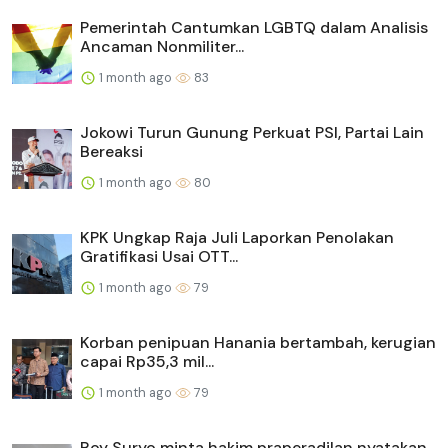
Pemerintah Cantumkan LGBTQ dalam Analisis
Ancaman Nonmiliter...
1 month ago
83
Jokowi Turun Gunung Perkuat PSI, Partai Lain
Bereaksi
1 month ago
80
KPK Ungkap Raja Juli Laporkan Penolakan
Gratifikasi Usai OTT...
1 month ago
79
Korban penipuan Hanania bertambah, kerugian
capai Rp35,3 mil...
1 month ago
79
Roy Suryo minta hakim praperadilan nyatakan