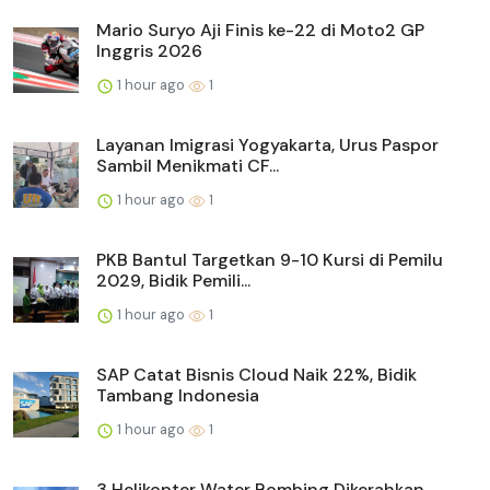
Mario Suryo Aji Finis ke-22 di Moto2 GP
Inggris 2026
1 hour ago
1
Layanan Imigrasi Yogyakarta, Urus Paspor
Sambil Menikmati CF...
1 hour ago
1
PKB Bantul Targetkan 9-10 Kursi di Pemilu
2029, Bidik Pemili...
1 hour ago
1
SAP Catat Bisnis Cloud Naik 22%, Bidik
Tambang Indonesia
1 hour ago
1
3 Helikopter Water Bombing Dikerahkan