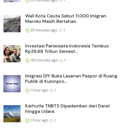
35 minutes ago
1
Wali Kota Ceuta Sebut 11.000 Imigran
Maroko Masih Bertahan
35 minutes ago
1
Investasi Pariwisata Indonesia Tembus
Rp39,68 Triliun Semest...
45 minutes ago
1
Imigrasi DIY Buka Layanan Paspor di Ruang
Publik di Kulonpro...
1 hour ago
1
Karhutla TNBTS Dipadamkan dari Darat
hingga Udara
1 hour ago
1