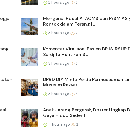
2 hours ago
3
Jogja
Mengenal Rudal ATACMS dan PrSM AS 
Rontok dalam Perang I...
3 hours ago
2
yang
Komentar Viral soal Pasien BPJS, RSUP 
Sardjito Hentikan S...
3 hours ago
3
takan
DPRD DIY Minta Perda Permuseuman Li
Museum Rakyat
3 hours ago
3
asi
Anak Jarang Bergerak, Dokter Ungkap 
Gaya Hidup Sedent...
4 hours ago
2