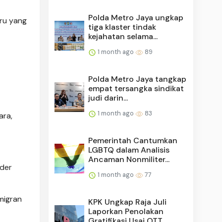
Polda Metro Jaya ungkap
aru yang
tiga klaster tindak
kejahatan selama...
1 month ago
89
Polda Metro Jaya tangkap
empat tersangka sindikat
judi darin...
1 month ago
83
ara,
Pemerintah Cantumkan
LGBTQ dalam Analisis
Ancaman Nonmiliter...
der
1 month ago
77
 migran
KPK Ungkap Raja Juli
Laporkan Penolakan
Gratifikasi Usai OTT...