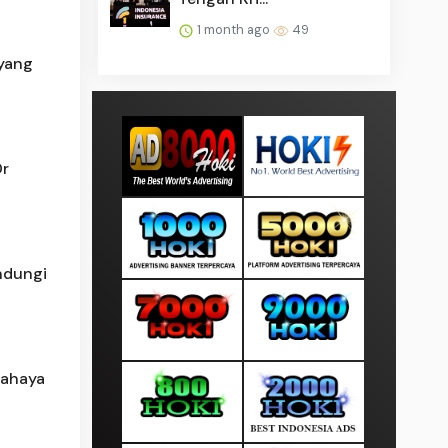
1 month ago
49
yang
Dr
ndungi
Bahaya