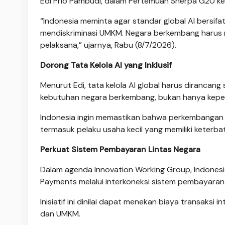
Edi Prio Pambudi, dalam Pertemuan Sherpa G20 ke-
“Indonesia meminta agar standar global AI bersif
mendiskriminasi UMKM. Negara berkembang harus 
pelaksana,” ujarnya, Rabu (8/7/2026).
Dorong Tata Kelola AI yang Inklusif
Menurut Edi, tata kelola AI global harus dirancan
kebutuhan negara berkembang, bukan hanya kepen
Indonesia ingin memastikan bahwa perkembangan te
termasuk pelaku usaha kecil yang memiliki keterb
Perkuat Sistem Pembayaran Lintas Negara
Dalam agenda Innovation Working Group, Indones
Payments melalui interkoneksi sistem pembayaran 
Inisiatif ini dinilai dapat menekan biaya transaks
dan UMKM.