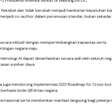
2 Presidensi Amerika Serikat di Washington DC.
at fleksibel dan tidak berubah menjadi hambatan kepatuhan b
menjadi co-author dalam perumusan standar, bukan sekadar
g secara inklusif dengan mempertimbangkan kapasitas serta
tingan negara maju.
knologi AI dapat dimanfaatkan secara adil oleh seluruh neg
atasan sumber daya.
ia juga mendorong implementasi G20 Roadmap for Cross-bor
berbasis kode QR lintas negara.
i internasional serta memberikan manfaat langsung bagi pekerja