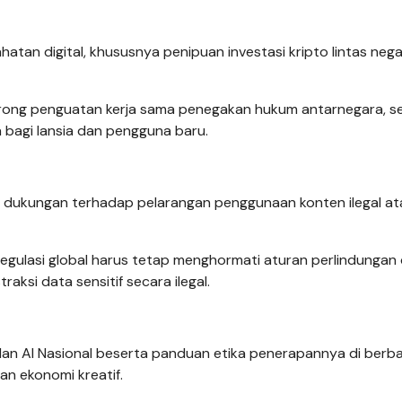
atan digital, khususnya penipuan investasi kripto lintas neg
rong penguatan kerja sama penegakan hukum antarnegara, se
a bagi lansia dan pengguna baru.
n dukungan terhadap pelarangan penggunaan konten ilegal at
gulasi global harus tetap menghormati aturan perlindungan
ksi data sensitif secara ilegal.
lan AI Nasional beserta panduan etika penerapannya di berba
an ekonomi kreatif.