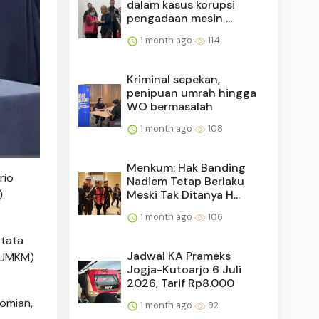
dalam kasus korupsi
pengadaan mesin ...
1 month ago
114
Kriminal sepekan,
penipuan umrah hingga
WO bermasalah
1 month ago
108
Menkum: Hak Banding
rio
Nadiem Tetap Berlaku
Meski Tak Ditanya H...
.
1 month ago
106
 tata
Jadwal KA Prameks
 (UMKM)
Jogja-Kutoarjo 6 Juli
2026, Tarif Rp8.000
omian,
1 month ago
92