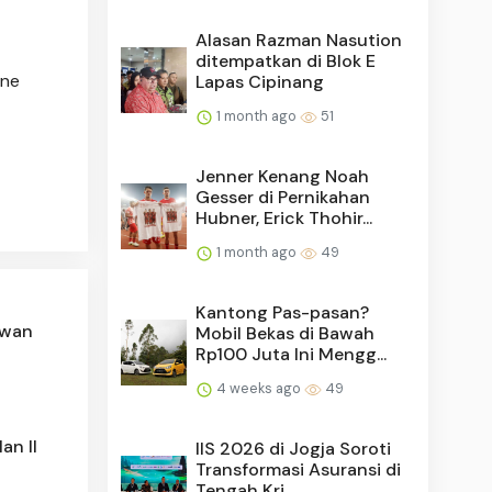
Alasan Razman Nasution
ditempatkan di Blok E
ine
Lapas Cipinang
1 month ago
51
Jenner Kenang Noah
Gesser di Pernikahan
Hubner, Erick Thohir...
1 month ago
49
Kantong Pas-pasan?
awan
Mobil Bekas di Bawah
Rp100 Juta Ini Mengg...
4 weeks ago
49
an II
IIS 2026 di Jogja Soroti
Transformasi Asuransi di
Tengah Kri...