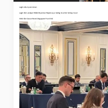
Login Adu Ayam Aman
Login Slot Jackpot Terkini Myanmar Terpercaya Sering Scatter Setiap Saat
Web Slot Gacor Resmi Singapore Pasti Wd