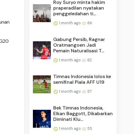
Roy Suryo minta hakim
praperadilan nyatakan
penggeledahan ti...
gunan
1 month ago
66
Gabung Persib, Ragnar
 G20
Oratmangoen Jadi
Pemain Naturalisasi T...
1 month ago
62
Timnas Indonesia lolos ke
semifinal Piala AFF U19
1 month ago
57
Bek Timnas Indonesia,
Elkan Baggott, Dikabarkan
Diminati Klu...
1 month ago
55