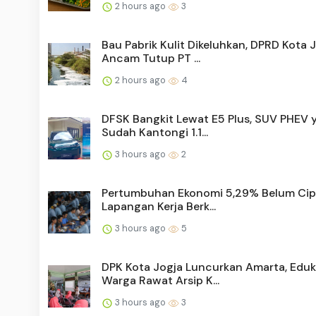
2 hours ago
3
Bau Pabrik Kulit Dikeluhkan, DPRD Kota 
Ancam Tutup PT ...
2 hours ago
4
DFSK Bangkit Lewat E5 Plus, SUV PHEV 
Sudah Kantongi 1.1...
3 hours ago
2
Pertumbuhan Ekonomi 5,29% Belum Cip
Lapangan Kerja Berk...
3 hours ago
5
DPK Kota Jogja Luncurkan Amarta, Eduk
Warga Rawat Arsip K...
3 hours ago
3