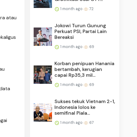
1 month ago
72
ara atau
Jokowi Turun Gunung
Perkuat PSI, Partai Lain
Bereaksi
kaligus
1 month ago
69
Korban penipuan Hanania
au
bertambah, kerugian
capai Rp35,3 mil...
1 month ago
69
 data
Sukses tekuk Vietnam 2-1,
Indonesia lolos ke
semifinal Piala...
gai
1 month ago
67