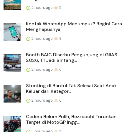
2 hours ago
8
Kontak WhatsApp Menumpuk? Begini Cara
Menghapusnya
2 hours ago
9
Booth BAIC Diserbu Pengunjung di GIIAS
2026, T1 Jadi Bintang...
2 hours ago
6
Stunting di Bantul Tak Selesai Saat Anak
Keluar dari Kategor...
2 hours ago
6
Cedera Belum Pulih, Bezzecchi Turunkan
Target di MotoGP Ingg...
3 hours ago
3