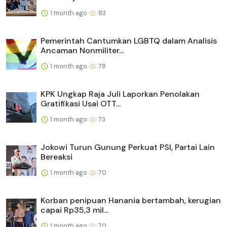
1 month ago
83
Pemerintah Cantumkan LGBTQ dalam Analisis
Ancaman Nonmiliter...
1 month ago
78
KPK Ungkap Raja Juli Laporkan Penolakan
Gratifikasi Usai OTT...
1 month ago
73
Jokowi Turun Gunung Perkuat PSI, Partai Lain
Bereaksi
1 month ago
70
Korban penipuan Hanania bertambah, kerugian
capai Rp35,3 mil...
1 month ago
70