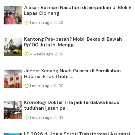
Alasan Razman Nasution ditempatkan di Blok E
Lapas Cipinang
1 month ago
52
Kantong Pas-pasan? Mobil Bekas di Bawah
Rp100 Juta Ini Mengg...
4 weeks ago
51
Jenner Kenang Noah Gesser di Pernikahan
Hubner, Erick Thohir...
1 month ago
50
Kronologi Dokter Tifa jadi terdakwa kasus
tuduhan ijazah pal...
1 month ago
49
IIS 2026 di Jogja Soroti Transformasi Asuransi