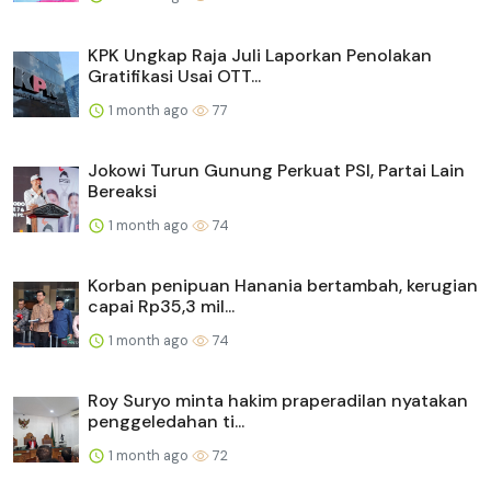
KPK Ungkap Raja Juli Laporkan Penolakan
Gratifikasi Usai OTT...
1 month ago
77
Jokowi Turun Gunung Perkuat PSI, Partai Lain
Bereaksi
1 month ago
74
Korban penipuan Hanania bertambah, kerugian
capai Rp35,3 mil...
1 month ago
74
Roy Suryo minta hakim praperadilan nyatakan
penggeledahan ti...
1 month ago
72