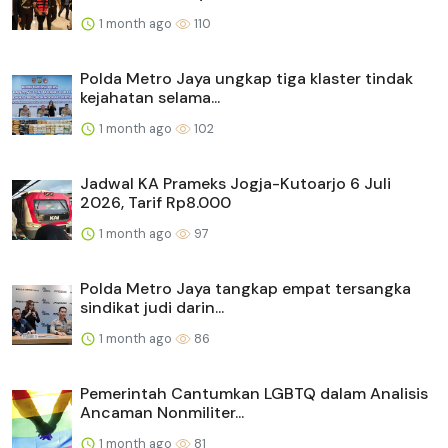
1 month ago
110
Polda Metro Jaya ungkap tiga klaster tindak
kejahatan selama...
1 month ago
102
Jadwal KA Prameks Jogja-Kutoarjo 6 Juli
2026, Tarif Rp8.000
1 month ago
97
Polda Metro Jaya tangkap empat tersangka
sindikat judi darin...
1 month ago
86
Pemerintah Cantumkan LGBTQ dalam Analisis
Ancaman Nonmiliter...
1 month ago
81