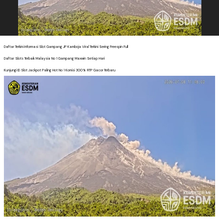
Daftar Terkini Informasi Slot Gampang JP Kamboja Viral Terkini Sering Freespin Full
Daftar Slots Terbaik Malaysia No 1 Gampang Maxwin Setiap Hari
Kunjungi ID Slot Jackpot Paling Hot No 1 Komisi 300% RTP Gacor Terbaru