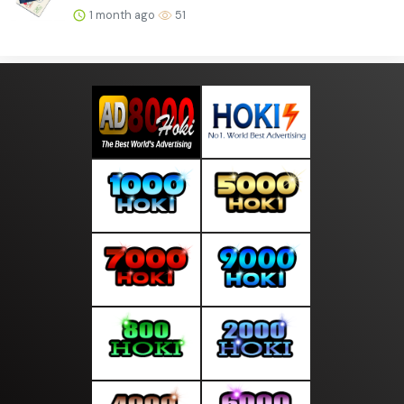
1 month ago
51