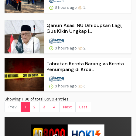
8 hours ago
2
Qanun Asasi NU Dihidupkan Lagi,
Gus Kikin Ungkap I...
8 hours ago
2
Tabrakan Kereta Barang vs Kereta
Penumpang di Kroa...
8 hours ago
3
Showing 1-38 of total 6590 entries.
Prev.
1
2
3
4
Next
Last