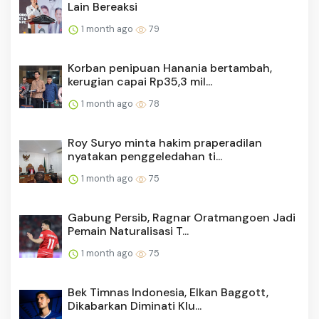
Lain Bereaksi
1 month ago
79
Korban penipuan Hanania bertambah,
kerugian capai Rp35,3 mil...
1 month ago
78
Roy Suryo minta hakim praperadilan
nyatakan penggeledahan ti...
1 month ago
75
Gabung Persib, Ragnar Oratmangoen Jadi
Pemain Naturalisasi T...
1 month ago
75
Bek Timnas Indonesia, Elkan Baggott,
Dikabarkan Diminati Klu...