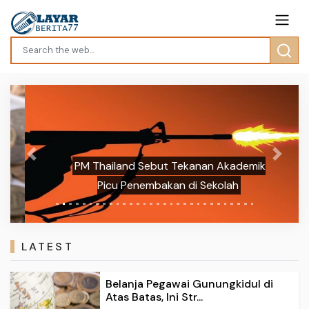
Previous
Next
PM Thailand Sebut Tekanan Akademik
Picu Penembakan di Sekolah
LATEST
Belanja Pegawai Gunungkidul di
Atas Batas, Ini Str...