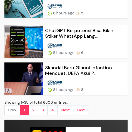
8 hours ago
5
ChatGPT Berpotensi Bisa Bikin
Stiker WhatsApp Lang...
8 hours ago
6
Skandal Baru Gianni Infantino
Mencuat, UEFA Akui P...
8 hours ago
8
Showing 1-38 of total 6600 entries.
Prev.
1
2
3
4
Next
Last