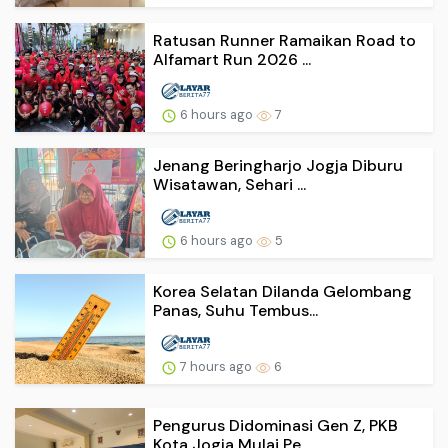
Ratusan Runner Ramaikan Road to
Alfamart Run 2026 ...
6 hours ago
7
Jenang Beringharjo Jogja Diburu
Wisatawan, Sehari ...
6 hours ago
5
Korea Selatan Dilanda Gelombang
Panas, Suhu Tembus...
7 hours ago
6
Pengurus Didominasi Gen Z, PKB
Kota Jogja Mulai Pe...