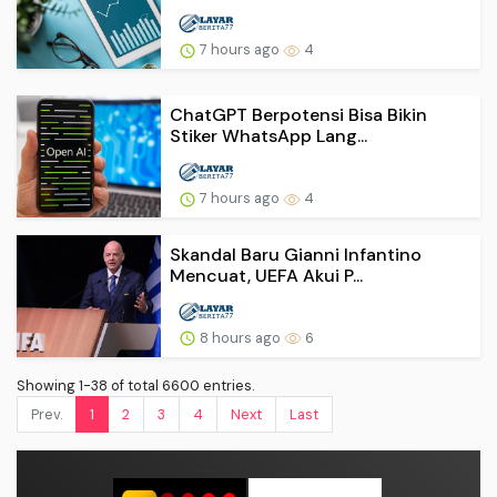
7 hours ago
4
ChatGPT Berpotensi Bisa Bikin
Stiker WhatsApp Lang...
7 hours ago
4
Skandal Baru Gianni Infantino
Mencuat, UEFA Akui P...
8 hours ago
6
Showing 1-38 of total 6600 entries.
Prev.
1
2
3
4
Next
Last