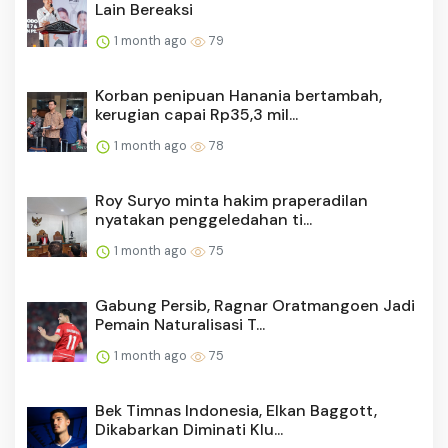
Lain Bereaksi
1 month ago
79
Korban penipuan Hanania bertambah,
kerugian capai Rp35,3 mil...
1 month ago
78
Roy Suryo minta hakim praperadilan
nyatakan penggeledahan ti...
1 month ago
75
Gabung Persib, Ragnar Oratmangoen Jadi
Pemain Naturalisasi T...
1 month ago
75
Bek Timnas Indonesia, Elkan Baggott,
Dikabarkan Diminati Klu...