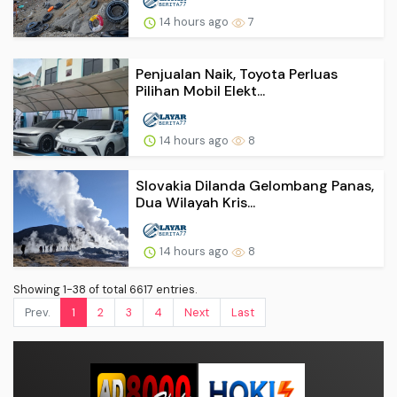
14 hours ago
7
Penjualan Naik, Toyota Perluas
Pilihan Mobil Elekt...
14 hours ago
8
Slovakia Dilanda Gelombang Panas,
Dua Wilayah Kris...
14 hours ago
8
Showing 1-38 of total 6617 entries.
Prev.
1
2
3
4
Next
Last